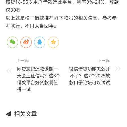
扇贷18-55岁用户借款选此平台，利率9%-24%，放款
仅30秒
以上就是橘子借款推荐好下款吗的相关信息，参考参
考就行，不用太当回事。
上一篇:
下一篇:
网贷忘记还款逾期一
微信借钱功能怎么开
天会上征信吗？这8个
不了？这7个2025放
借款平台好贷款啊值
款口子论坛可以试试
得一试
相关文章