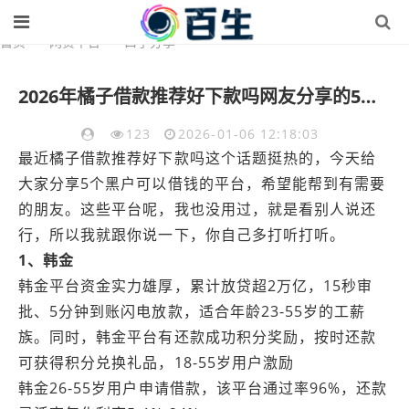
首页
>
网贷平台
>
口子分享
2026年橘子借款推荐好下款吗网友分享的5个黑户可以借钱的平台我觉得不错！
123
2026-01-06 12:18:03
最近橘子借款推荐好下款吗这个话题挺热的，今天给
大家分享5个黑户可以借钱的平台，希望能帮到有需要
的朋友。这些平台呢，我也没用过，就是看别人说还
行，所以我就跟你说一下，你自己多打听打听。
1、韩金
韩金平台资金实力雄厚，累计放贷超2万亿，15秒审
批、5分钟到账闪电放款，适合年龄23-55岁的工薪
族。同时，韩金平台有还款成功积分奖励，按时还款
可获得积分兑换礼品，18-55岁用户激励
韩金26-55岁用户申请借款，该平台通过率96%，还款