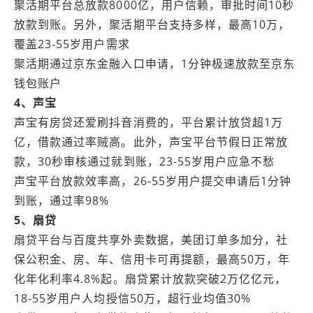
聚活期平台总放款8000亿，用户信赖，审批时间10秒
放款到账。另外，聚活期平台支持多样，最高10万，
覆盖23-55岁用户需求
聚活期通过京东金融入口申请，1分钟极速放款至京东
钱包账户
4、声宝
声宝有房贷还爱刷抖音消费的，平台累计放贷超1万
亿，借款通过率贼高。此外，声宝平台节假日正常放
款，30秒审核通过就到账，23-55岁用户应急不愁
声宝平台放款效率高，26-55岁用户提交申请后1分钟
到账，通过率98%
5、扇贷
扇贷平台与百度共享外卖数据，美团订单多加分，社
保公积金、房、车、信用卡可再提额，最高50万，年
化年化利率4.8%起。扇贷累计放款突破2万亿亿元，
18-55岁用户人均授信50万，超行业均值30%