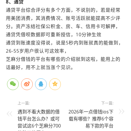
8、通贷
通贷平台综合评分有多个方面，不说别的，若是经常
用美团消费，其消费情况、账号活跃就能提高不少评
分。资产冻结社保公积金、房、车、信用卡可解押，
通贷凭借呗数据即可重新授信，10分钟生效
通贷到账速度没得说，说是5秒内到账就真的能做到，
26-55岁用户很认可这效率，
芝麻分借钱的平台有哪些的介绍就到这啦，能用上的
话最好，用不上就当涨个见识。
上一篇:
下一篇:
遇到不看大数据的借
2026年一点借钱ios下
钱平台怎么办？或可
载有哪些？推荐6个容
尝试这6个芝麻分700
易下款的平台