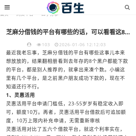
首页
>
网贷平台
>
口子分享
芝麻分借钱的平台有哪些的话，可以看看这8个黑户都能下款的平台
103
2026-01-06 12:12:03
最近我老忘事，芝麻分借钱的平台有哪些这事儿本来
想放放的，结果翻相册看到去年存的8个黑户都能下款
的平台，都是别人推荐的，就拿出来凑个数。小编这
里有几个平台，是之前黑户朋友成功下款的，现在不
知道还行不行。
1、灵惠活用
灵惠活用平台申请门槛低，23-55岁岁有稳定收入即
可，额度10万。再者，灵惠活用平台借款后可追加额
度，10万上限内补充申请，无需重新审核
灵惠活用对比了五六个借款平台，就这个利率实在，