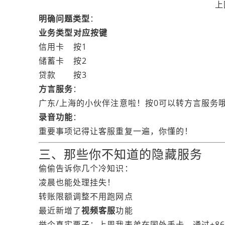
上
明确问题类型
：
业务类型
对应按键
信用卡
按1
储蓄卡
按2
贷款
按3
方言服务
：
广东/上海的小伙伴注意啦！按0可以转方言服务哦
录音功能
：
重要事项记得让客服重复一遍，你懂的！
三、那些你不知道的隐藏服务
偷偷告诉你几个冷知识：
凌晨也能处理挂失！
转账限额调整不用跑网点
最近新增了
视频客服
功能
举个真实栗子：上周我表弟在国外丢卡，通过+8