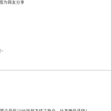
图为网友分享
~
6那个号码10分钟就冻结了账户，比发微信还快！