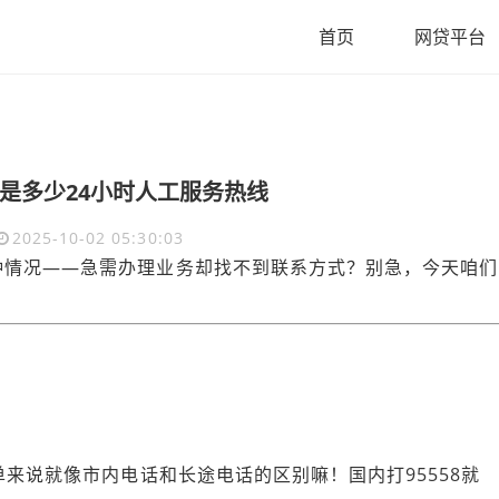
首页
网贷平台
是多少24小时人工服务热线
2025-10-02 05:30:03
种情况——急需办理业务却找不到联系方式？别急，今天咱们
？
单来说就像市内电话和长途电话的区别嘛！国内打95558就