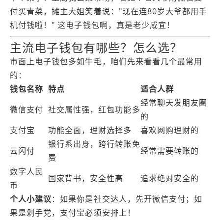
付买青菜，摊主大姐笑着说："现在连80岁大爷都用手
机付钱啦！" 这电子钱包啊，真是老少咸宜！
主流电子钱包有哪些？怎么选？
市面上电子钱包多如牛毛，咱们先来看看几个最常用
的：
钱包名称
特点
适合人群
经常聊天发朋友圈
微信支付
社交属性强，红包功能多
的
支付宝
功能全面，理财选择多
喜欢网购理财的
银行系出身，跨行转账免
云闪付
经常需要转账的
费
数字人民
国家背书，安全性高
追求绝对安全的
币
个人小建议
：如果你是社交达人，先开微信支付；如
果是剁手党，支付宝必须安排上！