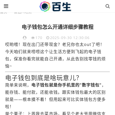
首页
>
普通人理财
电子钱包怎么开通详细步骤教程
170
2025-09-30 12:30:06
哎哟喂！现在出门还带现金？老兄你也太out了吧！
今天咱们就来唠唠这个让生活方便到飞起的电子钱
包，保准你看完就能自己开通，从此告别找零钱的烦
恼~
电子钱包到底是啥玩意儿？
简单来说啊，
电子钱包就是你手机里的"数字钱包"
，
能存钱、能付款，还能收钱。跟实体钱包最大的区别
就是——根本摸不着！但用起来可比实体钱包方便多
啦！
举个栗子：上周我去菜市场，看见个老大爷用微信支