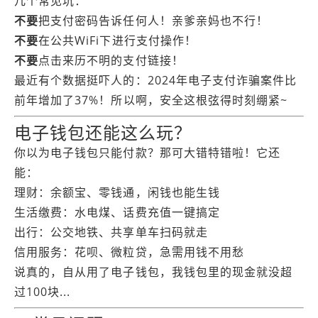
几个常见坑：
不要
把支付密码告诉任何人！亲爹亲妈也不行！
不要
在公共WiFi下进行支付操作！
不要
点击来历不明的支付链接！
最近有个数据挺吓人的：2024年电子支付诈骗案件比
前年增加了37%！所以啊，安全这根弦得时刻绷紧~
电子钱包还能这么玩？
你以为电子钱包只能付款？那可大错特错啦！它还
能：
理财：余额宝、零钱通，闲钱也能生钱
生活缴费：水电煤、话费充值一键搞定
出行：公交地铁、共享单车扫码就走
信用服务：花呗、微粒贷，急需用钱不用愁
说真的，自从用了电子钱包，我钱包里的现金就没超
过100块...