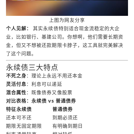
上图为网友分享
个人见解：
其实永续债特别适合现金流稳定的大企
业，比如银行、基建公司。你想啊，他们需要长期资
金，但又不想被还款期限卡脖子，这工具就完美解决
了这个问题。
永续债三大特点
不死之身
：理论上永远不用还本金
灵活付息
：利息可以递延
混合属性
：既像债券又像股票
对比表格：永续债 vs 普通债券
特征
永续债
普通债券
还本
可不还
到期必须还
期限
无固定期限
有明确到期日