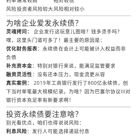
利率
通常较高
相对较低
风险
投资者风险较大
风险相对较小
为啥企业爱发永续债？
灵魂拷问：
企业发行这玩意儿图啥？钱多烫手吗？
嘿，这里头门道可多了！最主要的原因是：
优化财务报表
：永续债在会计上可能被计入权益而非
负债
补充资本金
：特别对银行来说，能满足监管要求
融资灵活性
：没有还本压力，现金流更从容
真实案例：
2019年工商银行发行了800亿永续债，创
下当时单笔最大规模纪录。为啥？因为巴塞尔协议III对
银行资本充足率有新要求啊！
投资永续债要注意啥？
别光看优点，咱们也得说说风险：
利息风险
：发行人可能选择递延付息