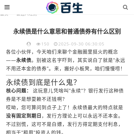
首页
>
普通人理财
永续债是什么意思和普通债券有什么区别
150
2025-09-30 06:30:05
各位小伙伴，今天咱们来聊个金融圈里挺火的概念
——
永续债
。别被这名字吓到，其实说白了就是"永远
不用还本金的债券"。来，搬好小板凳，咱们慢慢唠！
永续债到底是什么鬼？
核心问题：
这玩意儿凭啥叫"永续"？银行发行这种债
券是不是想耍赖不还钱啊？
哎呦，您可算问到点子上了！永续债最大的特点就是
没有固定到期日
，发行方理论上可以永远不还本金。
不过别慌，这可不是白嫖，发行方得定期支付利息，
相当于"租用"投资人的钱。