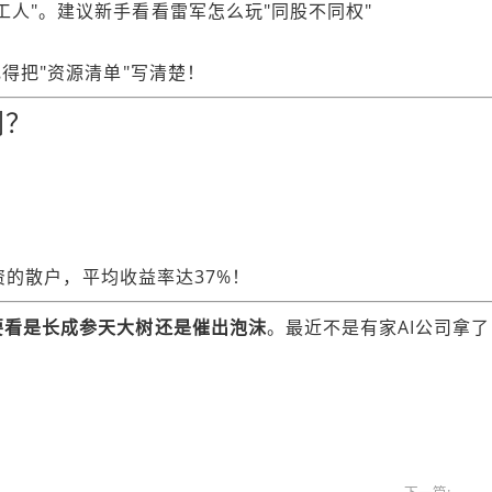
工人"。建议新手看看雷军怎么玩"同股不同权"
记得把"资源清单"写清楚！
利？
投资的散户，平均收益率达37%！
要看是长成参天大树还是催出泡沫
。最近不是有家AI公司拿了