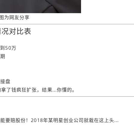
图为网友分享
情况对比表
到50万
时期
改
被接盘
了钱疯狂扩张，结果...你懂的。
要赔股份！2018年某明星创业公司就栽在这上头...