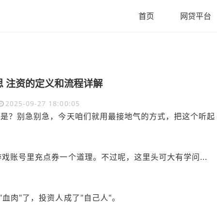
首页
网贷平台
思 注资的定义和流程详解
2025-09-27 18:00:05
不是？别急别急，今天咱们就用最接地气的方式，把这个听起
？
戏账号里充点券一个道理。不过呢，这里头可大有学问...
血肉"了，投资人成了"自己人"。