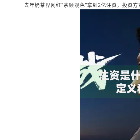
去年奶茶界网红"茶颜观色"拿到2亿注资，投资