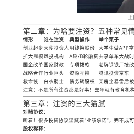
上
第二章：为啥要注资？五种常见
情形
谁在注资
典型操作
举个栗子
创业起步
天使投资人
用钱换股份
大学生做APP拿
扩大规模
风投机构
A轮/B轮融资
共享单车大战
国企改革
国家财政
专项拨款
老牌钢铁厂技
战略合作
行业巨头
资源互换
腾讯投资京东
救命钱
白衣骑士
债务转股权
某房企暴雷后
注意：不是所有注资都是好事！去年就有教育机构拿
第三章：注资的三大猫腻
对赌协议
：
听着！很多投资协议里藏着"业绩承诺"，完不成可能
股权稀释
：