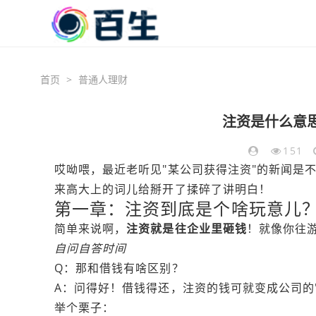
首页
>
普通人理财
注资是什么意
151
哎呦喂，最近老听见"某公司获得注资"的新闻是
来高大上的词儿给掰开了揉碎了讲明白！
第一章：注资到底是个啥玩意儿
简单来说啊，
注资就是往企业里砸钱
！就像你往游
自问自答时间
Q：那和借钱有啥区别？
A：问得好！借钱得还，注资的钱可就变成公司的"
举个栗子：