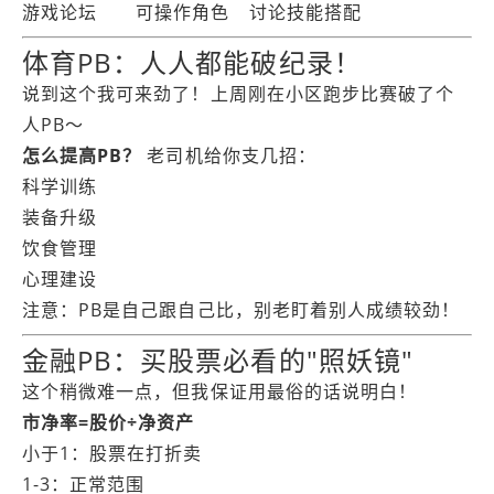
游戏论坛
可操作角色
讨论技能搭配
体育PB：人人都能破纪录！
说到这个我可来劲了！上周刚在小区跑步比赛破了个
人PB～
怎么提高PB？
老司机给你支几招：
科学训练
装备升级
饮食管理
心理建设
注意：PB是自己跟自己比，别老盯着别人成绩较劲！
金融PB：买股票必看的"照妖镜"
这个稍微难一点，但我保证用最俗的话说明白！
市净率=股价÷净资产
小于1：股票在打折卖
1-3：正常范围