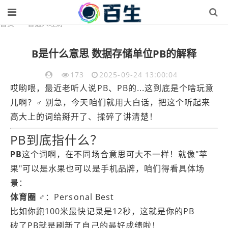
首页
>
普通人理财
B是什么意思 数据存储单位PB的解释
173
2025-09-24 13:00:04
哎哟喂，最近老听人说PB、PB的...这到底是个啥玩意
儿啊？♂ 别急，今天咱们就用大白话，把这个听起来
高大上的词给掰开了、揉碎了讲清楚！
PB到底指什么？
PB
这个词啊，在不同场合意思可大不一样！就像"苹
果"可以是水果也可以是手机品牌，咱们得看具体场
景：
体育圈
♂：Personal Best
比如你跑100米最快记录是12秒，这就是你的PB
破了PB就是刷新了自己的最好成绩啦！