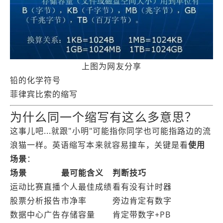
上图为网友分享
铅的化学符号
菲律宾比索的缩写
为什么同一个缩写有这么多意思？
这事儿吧...就跟"小明"可能指你同学也可能指路边的流
浪猫一样。英语缩写本来就容易撞车，关键是看
使用
场景
：
场景
最可能含义
判断技巧
运动比赛直播
个人最佳成绩
看有没有计时器
股票分析报告
市净率
旁边肯定有数字
数据中心广告
存储容量
肯定带数字+PB