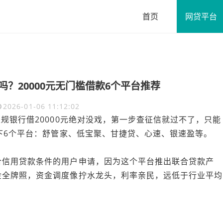
首页
网贷平台
吗？20000元无门槛借款6个平台推荐
2026-01-06 11:12:02
规银行借20000元绝对没戏，第一步查征信就过不了，只能
以下6个平台：舒管家、低宝聚、甘捷贷、心速、银速盈等。
合信用贷款条件的用户申请，因为这个平台推出联合贷款产
金全牌照，资金调度像拧水龙头，利率亲民，远低于行业平均