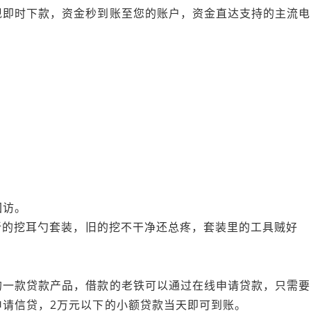
现即时下款，资金秒到账至您的账户，资金直达支持的主流电
回访。
买新的挖耳勺套装，旧的挖不干净还总疼，套装里的工具贼好
的一款贷款产品，借款的老铁可以通过在线申请贷款，只需要
申请信贷，2万元以下的小额贷款当天即可到账。