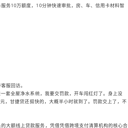
服务10万额度，10分钟快速审批，房、车、信用卡材料智
待客服回访。
安装一套全屋净水系统，我要交罚款，开车闯红灯了。身上没
00元，甘捷贷还挺快的，大概半小时就到了。罚款交上了，不
员的大额线上贷款服务，凭借凭借跨境支付清算机构的核心合