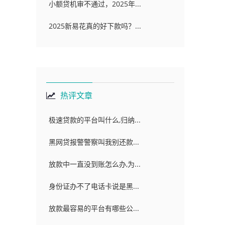
小额贷机审不通过，2025年...
2025新易花真的好下款吗？...
热评文章
极速贷款的平台叫什么,归纳...
黑网贷报警警察叫我别还款...
放款中一直没到账怎么办,为...
身份证办不了电话卡说是黑...
放款最容易的平台有哪些公...