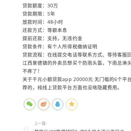
贷款额度：30万
贷款期限：5年
放款时间：48小时
还款方式：等额本息
提前还款：支持，无违约金
贷款条件：有个人所得税缴纳证明
贷款流程：在线提交电话等联系方式、等待客服
江西景德镇的外卖员想买个防雨头盔，下雨总淋
不疼了！
关于千元小额贷款app 20000元 无门槛的6
荐的，纯线上贷款平台方面也没啥隐藏费用。
上一篇: