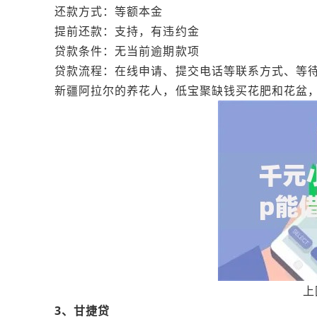
还款方式：等额本金
提前还款：支持，有违约金
贷款条件：无当前逾期款项
贷款流程：在线申请、提交电话等联系方式、等
新疆阿拉尔的养花人，低宝聚缺钱买花肥和花盆，
上
3、甘捷贷