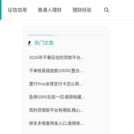
征信信用
普通人理财
理财经验
热门文章
2026年不看征信的贷款平台...
不审核直接放款20000,整合...
建行Visa全球支付卡怎么用...
急用5000无视一切,值得收藏...
高利贷借款平台有哪些,精心...
拼多多借备用金入口,值得收...