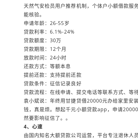
天然气安检员用户推荐机制，个体户小额借款服务
能核验。
申请年龄：26-55岁
贷款利率：6.1%-24%
贷款额度：30万
贷款期限：12个月
放款时间：24小时
还款方式：等额本息
提前还款：支持提前还款
贷款条件：征信记录良好
贷款流程：在线申请、提交电话等联系方式、等
袁小斌说：年终用甘捷贷借20000元办给家里
钱，真是烦。想起千元小额贷款app，申请200
然要影响征信了。。
4、心速
由国内知名大额贷款公司运营，平台专注退休人