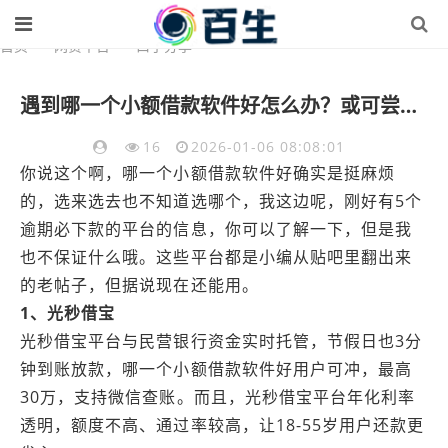
首页
>
网贷平台
>
口子分享
遇到哪一个小额借款软件好怎么办？或可尝试这5个逾期必下款的平台
16
2026-01-06 08:08:01
你说这个啊，哪一个小额借款软件好确实是挺麻烦
的，选来选去也不知道选哪个，我这边呢，刚好有5个
逾期必下款的平台的信息，你可以了解一下，但是我
也不保证什么哦。这些平台都是小编从贴吧里翻出来
的老帖子，但据说现在还能用。
1、光秒借宝
光秒借宝平台与民营银行资金实时托管，节假日也3分
钟到账放款，哪一个小额借款软件好用户可冲，最高
30万，支持微信查账。而且，光秒借宝平台年化利率
透明，额度不高、通过率较高，让18-55岁用户还款更