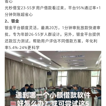
省心
光秒借宝23-55岁用户借款看过来，平台95%通过率+1
分钟到账超省心
2、银金
银金平台额度灵活，最高20万，1分钟审批放款快速审
批，专为年龄26-55岁人群设计。另外，银金平台提供
还款压力测试，帮助用户评估不同借款方案，年化利
率5.4%-24%更科学