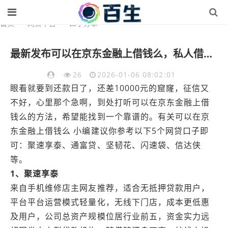
首页
>
网贷平台
>
口子分享
最新发布可以在京东金融上借钱么，私人借钱10000元有这5个渠道
26
2026-01-06 08:02:01
眼看就要到还款日了，还差10000元的窟窿，征信又
不好，心里那个急啊，到处打听可以在京东金融上借
钱么的方法，希望能找到一个靠谱的。有关可以在京
东金融上借钱么 小编建议你参考以下5个网贷口子即
可：聚速享泰、通富贷、坚韧花、闪速袋、信达侠
等。
1、聚速享泰
来自手机维修店主网友推荐，适合无抵押贷款用户，
平台平台运营模式轻量化，无线下门店，成本更低惠
及用户，公司总资产规模位居行业前五，资金实力远