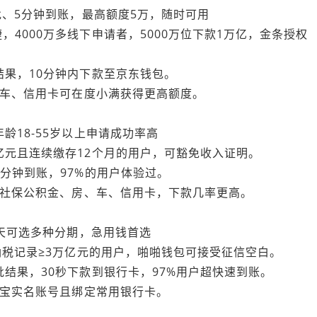
批、5分钟到账，最高额度5万，随时可用
4000万多线下申请者，5000万位下款1万亿，金条授权
结果，10分钟内下款至京东钱包。
、车、信用卡可在度小满获得更高额度。
龄18-55岁以上申请成功率高
亿元且连续缴存12个月的用户，可豁免收入证明。
分钟到账，97%的用户体验过。
提供社保公积金、房、车、信用卡，下款几率更高。
7天可选多种分期，急用钱首选
纳税记录≥3万亿元的用户，啪啪钱包可接受征信空白。
结果，30秒下款到银行卡，97%用户超快速到账。
付宝实名账号且绑定常用银行卡。