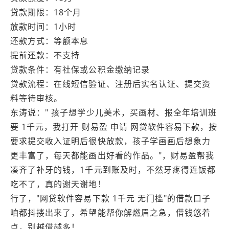
贷款期限：18个月
放款时间：1小时
还款方式：等额本息
提前还款：不支持
贷款条件：有社保或公积金缴纳记录
贷款流程：在线短信验证、注册后实名认证、提交资
料等待审核。
东涛说：" 孩子想学少儿美术，买画材、报全年培训班
要 1千元，我打开 财易盈 申请 网贷软件容易下款，按
要求提交收入证明后很快放款，孩子学画画后想象力
更丰富了，每天都能画出好看的作品。"，财易盈帮我
凑齐了补牙的钱，1千元到账及时，不然牙疼得连饭都
吃不了，真的谢天谢地！
行了，"网贷软件容易下款 1千元 无门槛"的借款口子
咱都抖搂出来了，希望能帮你解燃眉之急，借钱悠着
点，别越借越多！