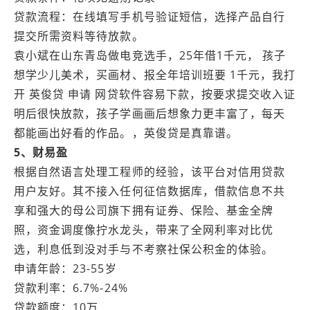
贷款流程：在线填写手机号验证短信，选择产品自行
提交所需资料等待放款。
袁小斌在山东青岛做电竞选手，25年借1千元， 孩子
想学少儿美术，买画材、报全年培训班要 1千元，我打
开 英俊贷 申请 网贷软件容易下款，按要求提交收入证
明后很快放款，孩子学画画后想象力更丰富了，每天
都能画出好看的作品。，英俊贷是真靠谱。
5、财易盈
根据自然语言处理工程师的经验，该平台对信用贷款
用户友好。其不接入任何征信数据库，借款信息不共
享和强大的母公司旗下拥有证券、保险、基金全牌
照，资金调度像拧水龙头，带来了全网利率对比优
选，利息低到没对手与不考察社保公积金的体验。
申请年龄：23-55岁
贷款利率：6.7%-24%
贷款额度：10万