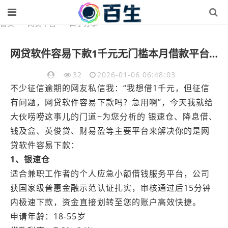
首页
>
网贷平台
>
口子分享
网贷软件容易下款1千元无门槛本月借款平台力荐！分享小额网贷口子1千元无门槛借款
32
2026-01-06 06:48:03
不少征信逾期的网友私信我：“我想借1千元，但征信
有问题，网贷软件容易下款吗？急用啊”，今天我就给
大伙唠唠这事儿的门道~为您分析的 银速仓、降息借、
钱及盒、英俊贷、财易盈等主要平台来解决你的是网
贷软件容易下款：
1、银速仓
适合兼职工作者的个人应急小额借钱服务平台，公司
获国家级普惠金融示范认证扎实，审核通过后15分钟
内极速下款，资金直接划转至您的账户高效快捷。
申请年龄：18-55岁