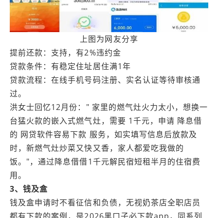
上图为网友分享
提前还款：支持，有2%违约金
贷款条件：有稳定住址居住满1年
贷款流程：在线手机号码注册、实名认证等待审核通
过。
洪女士回忆12月份：" 家里的燃气灶火力太小，想换一
台猛火款的嵌入式燃气灶，需要 1千元，申请 降息借
的 网贷软件容易下款 服务，如实填写信息后放款及
时，新燃气灶炒菜又快又香，家人都爱吃我做的
饭。"，通过降息借借1千元解民宿短租半月的住宿费
用。
3、钱及盒
钱及盒申请时不看征信和负债，无视奶茶店全职店员
都有下款的案例，是2026黑口子必下款app，同系列