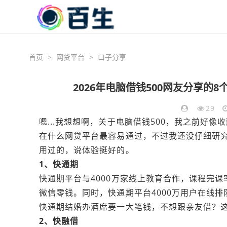
首页
>
网贷平台
>
口子分享
2026年电脑借钱500网友分享
29
嗯...我想想啊，关于电脑借钱500，我之前好
在什么网贷平台最容易通过，不过我还没仔细研
用过的，说体验挺好的。
1、快通期
快通期平台与4000万家线上教育合作，课程完课
微信零钱。同时，快通期平台4000万用户在线排
快通期结婚办酒席要一大笔钱，不想跟亲友借？这
2、快融借