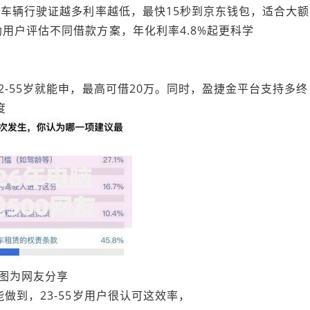
、车辆行驶证越多利率越低，最快15秒到京东钱包，适合大额
用户评估不同借款方案，年化利率4.8%起更科学
-55岁就能申，最高可借20万。同时，盈捷金平台支持多终
度
图为网友分享
做到，23-55岁用户很认可这效率，