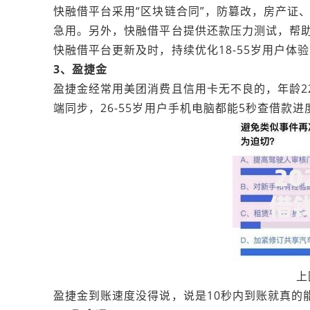
快融借平台采用“区块链合同”，防篡改，房产证
急用。另外，快融借平台提供还款压力测试，帮助
快融借平台更新及时，持续优化18-55岁用户体验
3、盈捷金
盈捷金经常用美团消费且信用卡无不良的，年龄22
端同步，26-55岁用户手机电脑都能5秒查借款进
上
盈捷金到账速度没得说，说是10秒内到账就真的能