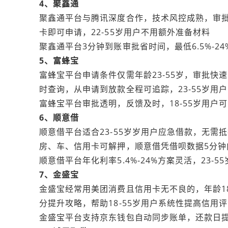
4、聚鑫通
聚鑫通平台与腾讯深度合作，技术风控成熟，审批
卡即可申请，22-55岁用户不用额外准备材料
聚鑫通平台3分钟到账审批省时间，最低6.5%-24
5、富蜂宝
富蜂宝平台申请条件仅需年龄23-55岁，审批快
时查询，从申请到放款全程可追踪，23-55岁用
富蜂宝平台审批透明，反馈及时，18-55岁用户
6、顺意借
顺意借平台适合23-55岁岁用户应急借款，无需
房、车、信用卡可解押，顺意借凭借呗数据5分钟
顺意借平台年化利率5.4%-24%方案灵活，23-
7、金盛宝
金盛宝经常用美团消费且信用卡无不良的，年龄18
分提升攻略，帮助18-55岁用户系统性提高信用
金盛宝平台支持京东钱包自动同步账单，还款日提醒