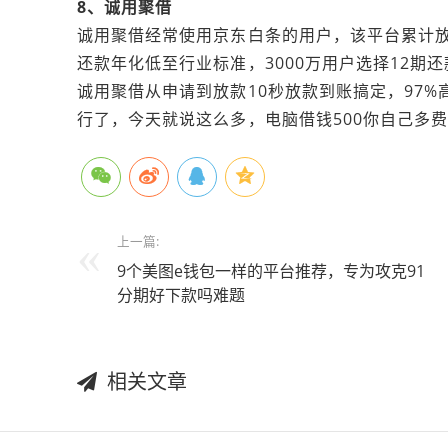
8、诚用聚借
诚用聚借经常使用京东白条的用户，该平台累计放
还款年化低至行业标准，3000万用户选择12期
诚用聚借从申请到放款10秒放款到账搞定，97%高
行了，今天就说这么多，电脑借钱500你自己多
上一篇:
9个美图e钱包一样的平台推荐，专为攻克91
分期好下款吗难题
相关文章