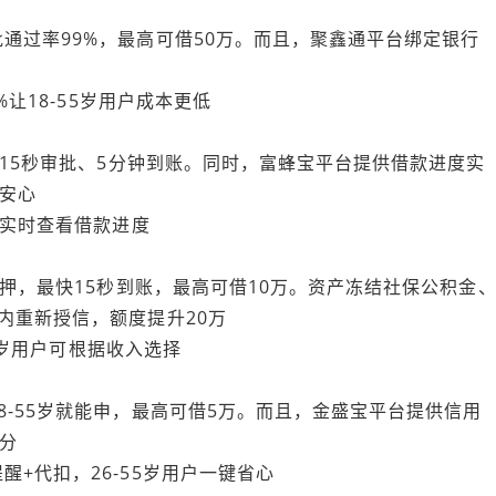
通过率99%，最高可借50万。而且，聚鑫通平台绑定银行
%让18-55岁用户成本更低
速15秒审批、5分钟到账。同时，富蜂宝平台提供借款进度实
户安心
可实时查看借款进度
抵押，最快15秒到账，最高可借10万。资产冻结社保公积金
内重新授信，额度提升20万
55岁用户可根据收入选择
-55岁就能申，最高可借5万。而且，金盛宝平台提供信用
评分
+代扣，26-55岁用户一键省心