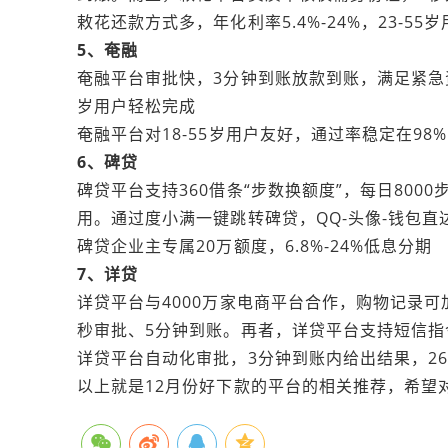
敕花还款方式多，年化利率5.4%-24%，23-55
5、奄融
奄融平台审批快，3分钟到账放款到账，满足紧急资
岁用户轻松完成
奄融平台对18-55岁用户友好，通过率稳定在98
6、碑贷
碑贷平台支持360借条“步数换额度”，每日8000
用。通过度小满一键跳转碑贷，QQ-头像-钱包直
碑贷企业主专属20万额度，6.8%-24%低息分期
7、详贷
详贷平台与4000万家电商平台合作，购物记录可
秒审批、5分钟到账。再者，详贷平台支持短信指令
详贷平台自动化审批，3分钟到账内给出结果，26
以上就是12月份好下款的平台的相关推荐，希望