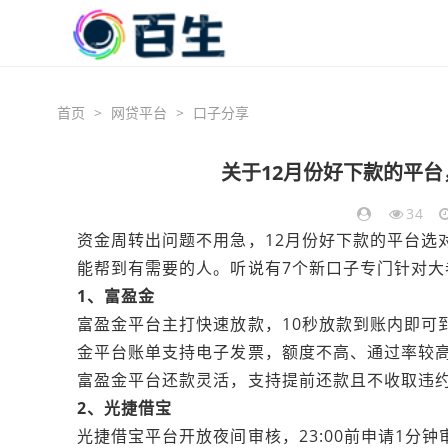
首页
>
网贷平台
>
口子分享
关于12月份好下款的平
34
资金周转出问题不用急，12月份好下款的平台选
能帮到有需要的人。听说有7个新口子专门针对
1、富盈金
富盈金平台主打快速放款，10秒放款到账内即可到
金平台账单支持电子发票，额度不高、通过率较
富盈金平台还款灵活，支持提前还款且不收取违约金
2、光捷借宝
光捷借宝平台开放夜间审核，23:00前申请1分