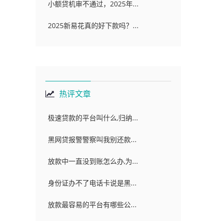
小额贷机审不通过，2025年...
2025新易花真的好下款吗？...
热评文章
极速贷款的平台叫什么,归纳...
黑网贷报警警察叫我别还款...
放款中一直没到账怎么办,为...
身份证办不了电话卡说是黑...
放款最容易的平台有哪些公...