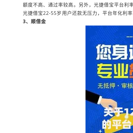
额度不高、通过率较高。另外，光捷借宝平台利率透
光捷借宝22-55岁用户还款无压力，平台年化利率5.4
3、顺借金