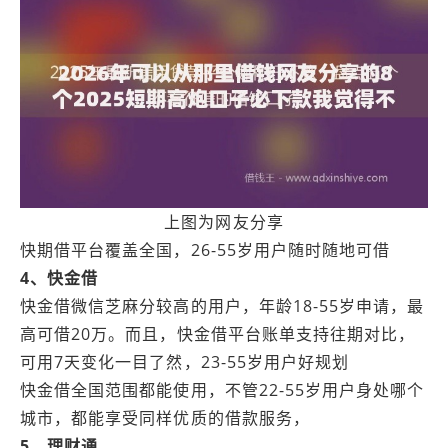
上图为网友分享
快期借平台覆盖全国，26-55岁用户随时随地可借
4、快金借
快金借微信芝麻分较高的用户，年龄18-55岁申请，最
高可借20万。而且，快金借平台账单支持往期对比，
可用7天变化一目了然，23-55岁用户好规划
快金借全国范围都能使用，不管22-55岁用户身处哪个
城市，都能享受同样优质的借款服务，
5、理财通