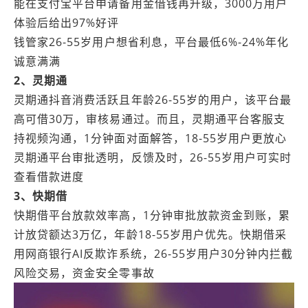
能在支付宝平台申请备用金借钱再升级，3000万用户
体验后给出97%好评
钱管家26-55岁用户想省利息，平台最低6%-24%年化
诚意满满
2、灵期通
灵期通抖音消费活跃且年龄26-55岁的用户，该平台最
高可借30万，审核易通过。而且，灵期通平台客服支
持视频沟通，1分钟面对面解答，18-55岁用户更放心
灵期通平台审批透明，反馈及时，26-55岁用户可实时
查看借款进度
3、快期借
快期借平台放款效率高，1分钟审批放款资金到账，累
计放贷额达3万亿，年龄18-55岁用户优先。快期借采
用网商银行AI反欺诈系统，26-55岁用户30分钟内拦截
风险交易，资金安全零事故