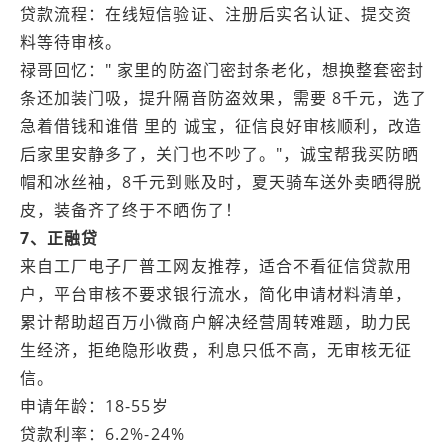
贷款流程：在线短信验证、注册后实名认证、提交资
料等待审核。
禄哥回忆：" 家里的防盗门密封条老化，想换整套密封
条还加装门吸，提升隔音防盗效果，需要 8千元，选了
急着借钱和谁借 里的 诚宝，征信良好审核顺利，改造
后家里安静多了，关门也不吵了。"，诚宝帮我买防晒
帽和冰丝袖，8千元到账及时，夏天骑车送外卖晒得脱
皮，装备齐了终于不晒伤了！
7、正融贷
来自工厂电子厂普工网友推荐，适合不看征信贷款用
户，平台审核不要求银行流水，简化申请材料清单，
累计帮助超百万小微商户解决经营周转难题，助力民
生经济，拒绝隐形收费，利息只低不高，无审核无征
信。
申请年龄：18-55岁
贷款利率：6.2%-24%