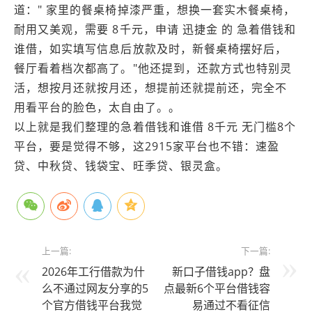
道：" 家里的餐桌椅掉漆严重，想换一套实木餐桌椅，
耐用又美观，需要 8千元，申请 迅捷金 的 急着借钱和
谁借，如实填写信息后放款及时，新餐桌椅摆好后，
餐厅看着档次都高了。"他还提到，还款方式也特别灵
活，想按月还就按月还，想提前还就提前还，完全不
用看平台的脸色，太自由了。。
以上就是我们整理的急着借钱和谁借 8千元 无门槛8个
平台，要是觉得不够，这2915家平台也不错：速盈
贷、中秋贷、钱袋宝、旺季贷、银灵盒。
上一篇:
下一篇:
2026年工行借款为什
新口子借钱app？盘
么不通过网友分享的5
点最新6个平台借钱容
个官方借钱平台我觉
易通过不看征信