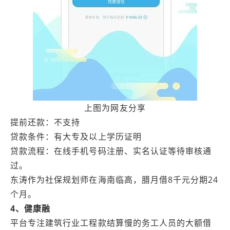
上图为网友分享
提前还款：不支持
贷款条件：有大专及以上学历证明
贷款流程：在线手机号码注册、实名认证等待审核通
过。
东涛作为社保规划师在海南临高，腊月借8千元分期24
个月。
4、健康融
平台专注建筑行业工程款结算慢的务工人员的大额借