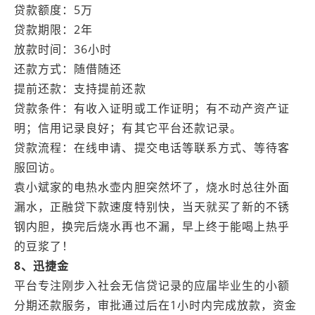
贷款额度：5万
贷款期限：2年
放款时间：36小时
还款方式：随借随还
提前还款：支持提前还款
贷款条件：有收入证明或工作证明；有不动产资产证
明；信用记录良好；有其它平台还款记录。
贷款流程：在线申请、提交电话等联系方式、等待客
服回访。
袁小斌家的电热水壶内胆突然坏了，烧水时总往外面
漏水，正融贷下款速度特别快，当天就买了新的不锈
钢内胆，换完后烧水再也不漏，早上终于能喝上热乎
的豆浆了！
8、迅捷金
平台专注刚步入社会无信贷记录的应届毕业生的小额
分期还款服务，审批通过后在1小时内完成放款，资金