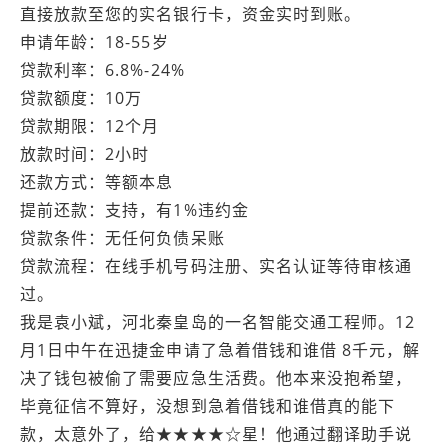
直接放款至您的实名银行卡，资金实时到账。
申请年龄：18-55岁
贷款利率：6.8%-24%
贷款额度：10万
贷款期限：12个月
放款时间：2小时
还款方式：等额本息
提前还款：支持，有1%违约金
贷款条件：无任何负债呆账
贷款流程：在线手机号码注册、实名认证等待审核通
过。
我是袁小斌，河北秦皇岛的一名智能交通工程师。12
月1日中午在迅捷金申请了急着借钱和谁借 8千元，解
决了钱包被偷了需要应急生活费。他本来没抱希望，
毕竟征信不算好，没想到急着借钱和谁借真的能下
款，太意外了，给★★★★☆星！他通过翻译助手说