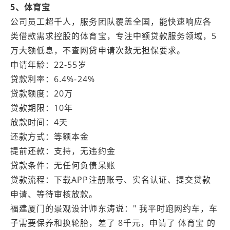
5、体育宝
公司员工超千人，服务团队覆盖全国，能快速响应各
类借款需求控股的体育宝，专注中额贷款服务领域，5
万大额低息，不查网贷申请次数无担保要求。
申请年龄：22-55岁
贷款利率：6.4%-24%
贷款额度：20万
贷款期限：10年
放款时间：4天
还款方式：等额本金
提前还款：支持，无违约金
贷款条件：无任何负债呆账
贷款流程：下载APP注册账号、实名认证、提交贷款
申请、等待审核放款。
福建厦门的景观设计师东涛说：" 我平时跑网约车，车
子需要保养和换轮胎，差了 8千元，申请了 体育宝 的