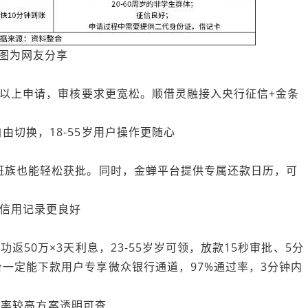
图为网友分享
岁以上申请，审核要求更宽松。顺借灵融接入央行征信+金条
切换，18-55岁用户操作更随心
班族也能轻松获批。同时，金蝉平台提供专属还款日历，可
户信用记录更良好
返50万×3天利息，23-55岁岁可领，放款15秒审批、5分
一定能下款用户专享微众银行通道，97%通过率，3分钟内
通过率较高方案透明可查