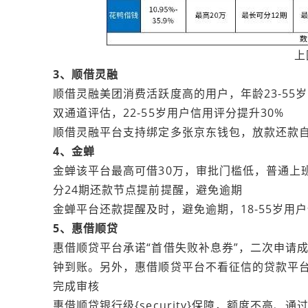
上
3、顺借灵融
顺借灵融美团消费活跃度高的用户，年龄23-55
双通道评估，22-55岁用户信用评分提升30%
顺借灵融平台支持绑定多张京东钱包，放款还款自由
4、金蝉
金蝉该平台最高可借30万，审批门槛低，普通上
分24期还款节点提前提醒，避免逾期
金蝉平台还款提醒及时，避免逾期，18-55岁用
5、惠借顺贷
惠借顺贷平台承诺“首借失败补息券”，二次申请成功
钟到账。另外，惠借顺贷平台不看征信的贷款平台
完成审核
惠借顺贷银行级{security}保障，额度不高、