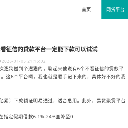
首页
网贷平台
不看征信的贷款平台一定能下款可以试试
2026-01-05 21:16:02
次遛狗碰到个遛猫的，聊起来他说有6个不看征信的贷款平
了。这6个平台啊，我也就是顺手记下来的，具体好不好的我
万亿累计下款额证明易通过，适合急用。此外，易贷聚贷平台
指定假期借款6.1%-24%直降至0