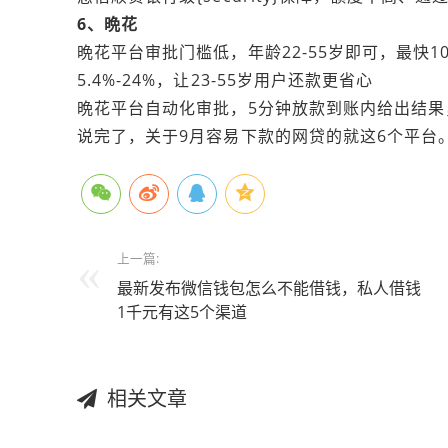
6、晩花
晩花平台审批门槛低，年龄22-55岁即可，最快
5.4%-24%，让23-55岁用户还款更省心
晩花平台自动化审批，5分钟放款到账内给出结果，
说完了，关于9月容易下款的网贷的就这6个平台
上一篇:
最新发布微信钱包怎么不能借钱，私人借钱
1千元有这5个渠道
相关文章