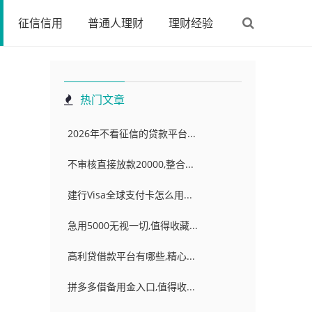
征信信用
普通人理财
理财经验
热门文章
2026年不看征信的贷款平台...
不审核直接放款20000,整合...
建行Visa全球支付卡怎么用...
急用5000无视一切,值得收藏...
高利贷借款平台有哪些,精心...
拼多多借备用金入口,值得收...