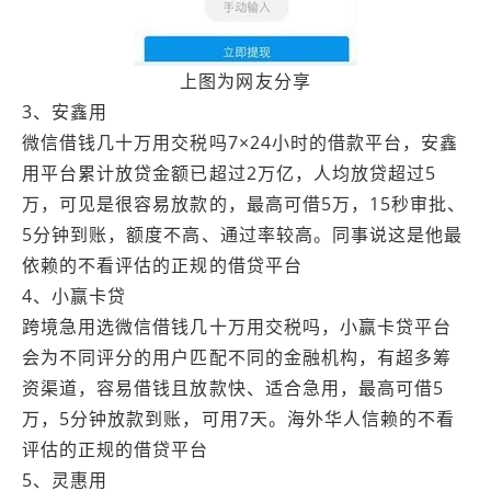
上图为网友分享
3、安鑫用
微信借钱几十万用交税吗7×24小时的借款平台，安鑫
用平台累计放贷金额已超过2万亿，人均放贷超过5
万，可见是很容易放款的，最高可借5万，15秒审批、
5分钟到账，额度不高、通过率较高。同事说这是他最
依赖的不看评估的正规的借贷平台
4、小赢卡贷
跨境急用选微信借钱几十万用交税吗，小赢卡贷平台
会为不同评分的用户匹配不同的金融机构，有超多筹
资渠道，容易借钱且放款快、适合急用，最高可借5
万，5分钟放款到账，可用7天。海外华人信赖的不看
评估的正规的借贷平台
5、灵惠用