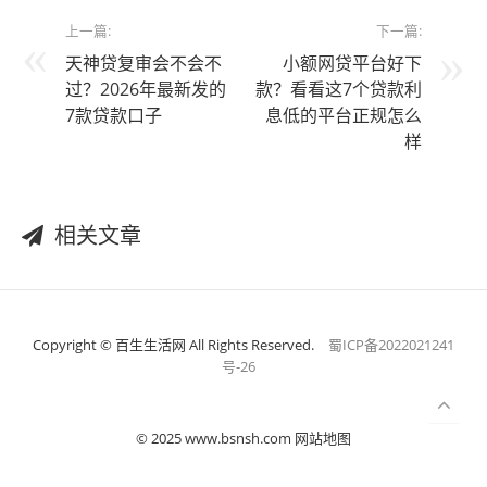
上一篇:
下一篇:
天神贷复审会不会不
小额网贷平台好下
过？2026年最新发的
款？看看这7个贷款利
7款贷款口子
息低的平台正规怎么
样
相关文章
Copyright © 百生生活网 All Rights Reserved.
蜀ICP备2022021241
号-26
© 2025 www.bsnsh.com 网站地图