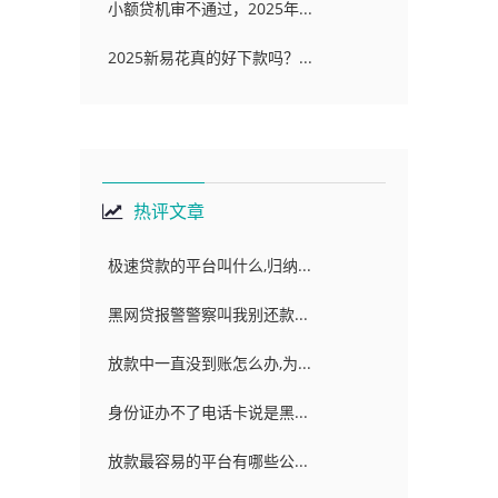
小额贷机审不通过，2025年...
2025新易花真的好下款吗？...
热评文章
极速贷款的平台叫什么,归纳...
黑网贷报警警察叫我别还款...
放款中一直没到账怎么办,为...
身份证办不了电话卡说是黑...
放款最容易的平台有哪些公...