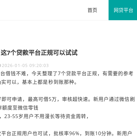
首页
网贷平台
？这7个贷款平台正规可以试试
2026-01-05 09:20:03
平台借钱不难，今天整理了7个贷款平台正规，有需要的参考
确实可以，基本上都是秒到账那种。
55岁即可申请，最高可借5万，审核超快速。新用户通过微信刷
审额度至微信零钱
23-55岁用户不用漫长等待资金周转，
平台正规用户也可试，批核率96%，到账10分钟。新用户