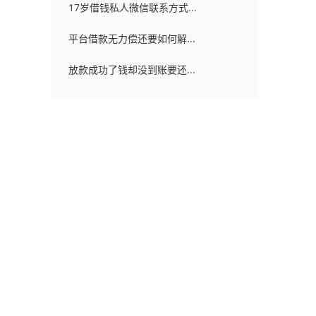
17岁借钱私人微信联系方式...
平台借款无力偿还要如何解...
放款成功了钱却没到账要还...
到