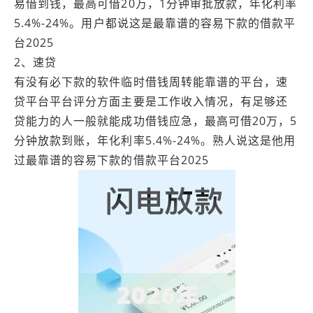
易借到钱，最高可借20万，1分钟审批放款，年化利率
5.4%-24%。用户都说这是最靠谱的容易下款的借款平
台2025
2、速贷
有没有必下款的软件临时借钱周转能靠谱的平台，速
贷平台平台评分方面主要是工作收入情况，有足够还
贷能力的人一般就能成功借钱应急，最高可借20万，5
分钟放款到账，年化利率5.4%-24%。熟人说这是他用
过最靠谱的容易下款的借款平台2025