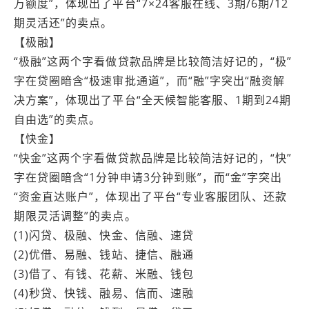
万额度”，体现出了平台“7×24客服在线、3期/6期/12
期灵活还”的卖点。
【极融】
“极融”这两个字看做贷款品牌是比较简洁好记的，“极”
字在贷圈暗含“极速审批通道”，而“融”字突出“融资解
决方案”，体现出了平台“全天候智能客服、1期到24期
自由选”的卖点。
【快金】
“快金”这两个字看做贷款品牌是比较简洁好记的，“快”
字在贷圈暗含“1分钟申请3分钟到账”，而“金”字突出
“资金直达账户”，体现出了平台“专业客服团队、还款
期限灵活调整”的卖点。
(1)闪贷、极融、快金、信融、速贷
(2)优借、易融、钱站、捷信、融通
(3)借了、有钱、花薪、米融、钱包
(4)秒贷、快钱、融易、信而、速融