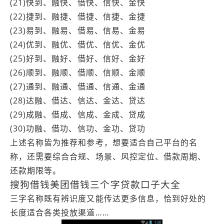
(21)快到、融快、借快、信快、金快
(22)捷到、融捷、借捷、信捷、金捷
(23)易到、融易、借易、信易、金易
(24)优到、融优、借优、信优、金优
(25)好到、融好、借好、信好、金好
(26)顺到、融顺、借顺、信顺、金顺
(27)通到、融通、借通、信通、金通
(28)达融、借达、信达、金达、贷达
(29)成融、借成、信成、金成、贷成
(30)功融、借功、信功、金功、贷功
上述名称皆为推荐和参考，想要适合自己平台的名
称，还需要综合合规、场景、风控定位、借款周期、
还款期限等。
搜狗借钱美团借钱三个字贷款口子大全
三字名称既有辨识度又能传达更多信息，恰到好处的
长度适合各类投放渠道……