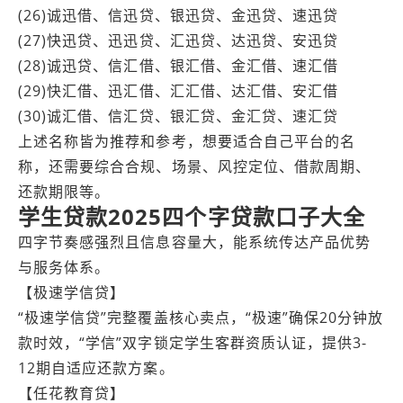
(26)诚迅借、信迅贷、银迅贷、金迅贷、速迅贷
(27)快迅贷、迅迅贷、汇迅贷、达迅贷、安迅贷
(28)诚迅贷、信汇借、银汇借、金汇借、速汇借
(29)快汇借、迅汇借、汇汇借、达汇借、安汇借
(30)诚汇借、信汇贷、银汇贷、金汇贷、速汇贷
上述名称皆为推荐和参考，想要适合自己平台的名
称，还需要综合合规、场景、风控定位、借款周期、
还款期限等。
学生贷款2025四个字贷款口子大全
四字节奏感强烈且信息容量大，能系统传达产品优势
与服务体系。
【极速学信贷】
“极速学信贷”完整覆盖核心卖点，“极速”确保20分钟放
款时效，“学信”双字锁定学生客群资质认证，提供3-
12期自适应还款方案。
【任花教育贷】