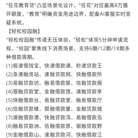
“任花教育贷”凸显场景化设计，“任花”对应最高8万循
环额度，“教育”明确资金用途边界，配备AI客服实时答
疑系统。
【轻松校园融】
“轻松校园融”传递无压体验，“轻松”体现5分钟申请流
程，“校园”聚焦线下消费场景，支持6期/12期/18期多
种借款周期。
(1)极速借钱宝、快速借款通、秒速贷款王
(2)急速融资站、速融贷款网、快融借款所
(3)易融贷款坊、融易借款屋、信融贷款阁
(4)银融贷款堂、金融借款馆、速融贷款亭
(5)快融借款台、易融贷款室、融易借款厅
(6)信融贷款楼、银融借款厦、金融贷款城
(7)速融借款港、快融贷款湾、易融借款岛
(8)融易贷款洲、信融借款原、银融贷款野
(9)金融借款山、速融贷款河、快融借款江