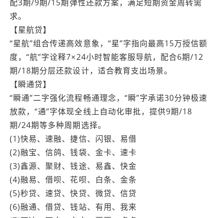
配3期/9期/15期弹性还款方案，满足短期资金周转需
求。
【星航贷】
“星航”组合传递高效意象，“星”字指向最高15万授信额
度，“航”字诠释7×24小时智能客服导航，配合6期/12
期/18期分层还款设计，适合教育支出场景。
【瞬通贷】
“瞬通”二字强化流程畅通理念，“瞬”字承诺30分钟极速
放款，“通”字体现全线上自动化审批，提供9期/18
期/24期等多种周期选择。
(1)快易、速融、捷信、闪银、易借
(2)融宝、信鸽、钱袋、金卡、速卡
(3)鑫源、聚财、钱途、易鑫、快金
(4)融易、借呗、花呗、白条、金条
(5)秒贷、速贷、快贷、微贷、信贷
(6)融通、借贷、钱站、有用、我来