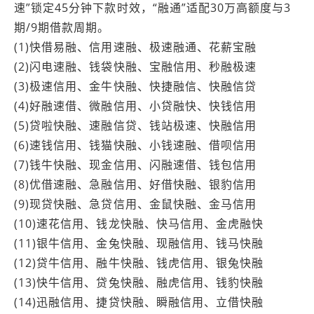
速”锁定45分钟下款时效，“融通”适配30万高额度与3
期/9期借款周期。
(1)快借易融、信用速融、极速融通、花薪宝融
(2)闪电速融、钱袋快融、宝融信用、秒融极速
(3)极速信用、金牛快融、快捷融信、快融信贷
(4)好融速借、微融信用、小贷融快、快钱信用
(5)贷啦快融、速融信贷、钱站极速、快融信用
(6)速钱信用、钱猫快融、小钱速融、借呗信用
(7)钱牛快融、现金信用、闪融速借、钱包信用
(8)优借速融、急融信用、好借快融、银豹信用
(9)现贷快融、急贷信用、金鼠快融、金马信用
(10)速花信用、钱龙快融、快马信用、金虎融快
(11)银牛信用、金兔快融、现融信用、钱马快融
(12)贷牛信用、融牛快融、钱虎信用、银兔快融
(13)快牛信用、贷兔快融、融虎信用、钱豹快融
(14)迅融信用、捷贷快融、瞬融信用、立借快融