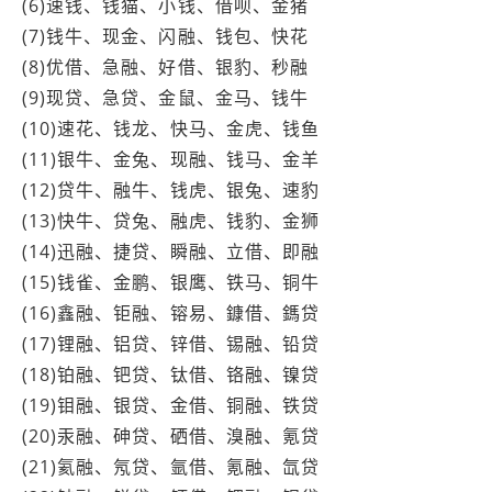
(6)速钱、钱猫、小钱、借呗、金猪
(7)钱牛、现金、闪融、钱包、快花
(8)优借、急融、好借、银豹、秒融
(9)现贷、急贷、金鼠、金马、钱牛
(10)速花、钱龙、快马、金虎、钱鱼
(11)银牛、金兔、现融、钱马、金羊
(12)贷牛、融牛、钱虎、银兔、速豹
(13)快牛、贷兔、融虎、钱豹、金狮
(14)迅融、捷贷、瞬融、立借、即融
(15)钱雀、金鹏、银鹰、铁马、铜牛
(16)鑫融、钜融、镕易、鏮借、鎷贷
(17)锂融、铝贷、锌借、锡融、铅贷
(18)铂融、钯贷、钛借、铬融、镍贷
(19)钼融、银贷、金借、铜融、铁贷
(20)汞融、砷贷、硒借、溴融、氪贷
(21)氦融、氖贷、氩借、氪融、氙贷