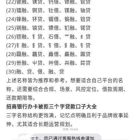
(22)铍融、镁贷、钙借、锶融、钡贷
(23)镭融、锕贷、钍借、镤融、铀贷
(24)镎融、钚贷、镅借、锔融、锫贷
(25)锎融、锿贷、镄借、钔融、锘贷
(26)铹融、钅贷、石借、艹融、纟贷
(27)钅融、釒贷、钅借、釒融、钅贷
(28)飝融、龘贷、灥借、厵融、嚻贷
(29)卌融、屮贷、艸借、芔融、茻贷
(30)融、贷、借、融、贷
上述名称皆为推荐和参考，想要适合自己平台的名
称，还需要综合合规、场景、风控定位、借款周期、
还款期限等。
招商银行办卡被拒三个字贷款口子大全
三字名称结构更饱满，记忆点明确且利于品牌故事延
伸，尤其适合长期运营规划。