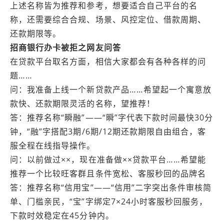
上述名称皆为推荐和参考，想要适合自己平台的名
称，还需要综合合规、场景、风控定位、借款周期、
还款期限等。
招商银行办卡被拒之网友问答
在贷款平台取名方面，相信大家都会有各种各样的问
题……
问：我准备上线一个新贷款产品……希望起一个寓意放
款快、还款期限灵活的名称，望推荐！
答：推荐名称“瞬融”——“瞬”字代表下款时间最快30分
钟，“融”字搭配3期/6期/12期还款期限自由组合，客
服全程在线指导操作。
问：以前做过××，现在准备做××贷款平台……希望能
推荐一个比较旺客群且条件宽松、客服秒回的品牌名
答：推荐名称“信用宝”——“信用”二字突出条件审核简
单、门槛亲民，“宝”字绑定7×24小时客服秒回服务，
下款时效稳定在45分钟内。