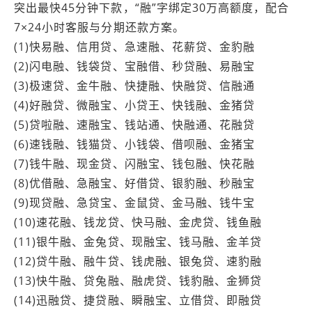
突出最快45分钟下款，“融”字绑定30万高额度，配合
7×24小时客服与分期还款方案。
(1)快易融、信用贷、急速融、花薪贷、金豹融
(2)闪电融、钱袋贷、宝融借、秒贷融、易融宝
(3)极速贷、金牛融、快捷融、快融贷、信融通
(4)好融贷、微融宝、小贷王、快钱融、金猪贷
(5)贷啦融、速融宝、钱站通、快融通、花融贷
(6)速钱融、钱猫贷、小钱袋、借呗融、金猪宝
(7)钱牛融、现金贷、闪融宝、钱包融、快花融
(8)优借融、急融宝、好借贷、银豹融、秒融宝
(9)现贷融、急贷宝、金鼠贷、金马融、钱牛宝
(10)速花融、钱龙贷、快马融、金虎贷、钱鱼融
(11)银牛融、金兔贷、现融宝、钱马融、金羊贷
(12)贷牛融、融牛贷、钱虎融、银兔贷、速豹融
(13)快牛融、贷兔融、融虎贷、钱豹融、金狮贷
(14)迅融贷、捷贷融、瞬融宝、立借贷、即融贷