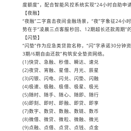
度额度”，配合智能风控系统实现“24小时自助申请
【夜融】
“夜融”二字直击夜间金融场景，“夜”字象征24小
势在于“凌晨三点客服秒回、12期超长还款周期”
【闪垫】
“闪垫”作为应急类贷款名称，“闪”字承诺30分钟
3期/6期自由还款”构筑安全垫资网络。
(1)快贷、急融、秒借、瞬达、速兑
(2)夜贷、宵融、星借、月光、辰星
(3)闪银、闪电、闪兑、闪垫、闪融
(4)极速、极融、极借、极星、极光
(5)随时、随手、随心、随即、随行
(6)即刻、即时、即融、即贷、即享
(7)数字、数贷、数融、数链、数币
(8)微借、微贷、微粒、微融、微光
(9)点融、点借、点贷、点钱、点金