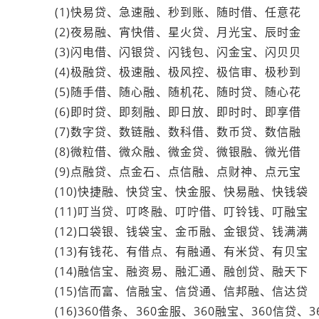
(1)快易贷、急速融、秒到账、随时借、任意花
(2)夜易融、宵快借、星火贷、月光宝、辰时金
(3)闪电借、闪银贷、闪钱包、闪金宝、闪贝贝
(4)极融贷、极速融、极风控、极信审、极秒到
(5)随手借、随心融、随机花、随时贷、随心花
(6)即时贷、即刻融、即日放、即时时、即享借
(7)数字贷、数链融、数科借、数币贷、数信融
(8)微粒借、微众融、微金贷、微银融、微光借
(9)点融贷、点金石、点信融、点财神、点元宝
(10)快捷融、快贷宝、快金服、快易融、快钱袋
(11)叮当贷、叮咚融、叮咛借、叮铃钱、叮融宝
(12)口袋银、钱袋宝、金币融、金银贷、钱满满
(13)有钱花、有借点、有融通、有米贷、有贝宝
(14)融信宝、融资易、融汇通、融创贷、融天下
(15)信而富、信融宝、信贷通、信邦融、信达贷
(16)360借条、360金服、360融宝、360信贷、3