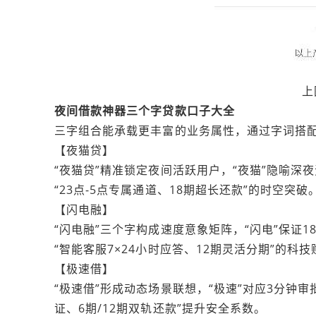
上
夜间借款神器三个字贷款口子大全
三字组合能承载更丰富的业务属性，通过字词搭
【夜猫贷】
“夜猫贷”精准锁定夜间活跃用户，“夜猫”隐喻深
“23点-5点专属通道、18期超长还款”的时空突破
【闪电融】
“闪电融”三个字构成速度意象矩阵，“闪电”保证18
“智能客服7×24小时应答、12期灵活分期”的科技
【极速借】
“极速借”形成动态场景联想，“极速”对应3分钟审
证、6期/12期双轨还款”提升安全系数。