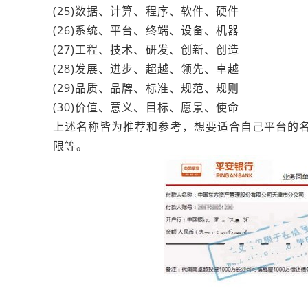
(25)数据、计算、程序、软件、硬件
(26)系统、平台、终端、设备、机器
(27)工程、技术、研发、创新、创造
(28)发展、进步、超越、领先、卓越
(29)品质、品牌、标准、规范、规则
(30)价值、意义、目标、愿景、使命
上述名称皆为推荐和参考，想要适合自己平台的
限等。