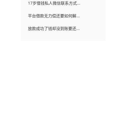
17岁借钱私人微信联系方式...
平台借款无力偿还要如何解...
放款成功了钱却没到账要还...