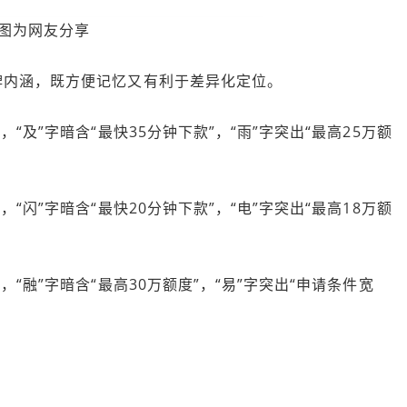
图为网友分享
牌内涵，既方便记忆又有利于差异化定位。
“及”字暗含“最快35分钟下款”，“雨”字突出“最高25万额
“闪”字暗含“最快20分钟下款”，“电”字突出“最高18万额
“融”字暗含“最高30万额度”，“易”字突出“申请条件宽