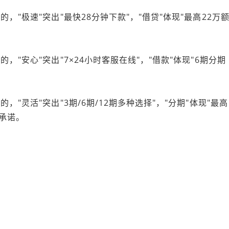
，"极速"突出"最快28分钟下款"，"借贷"体现"最高22万
"安心"突出"7×24小时客服在线"，"借款"体现"6期分期
"灵活"突出"3期/6期/12期多种选择"，"分期"体现"最高
务承诺。