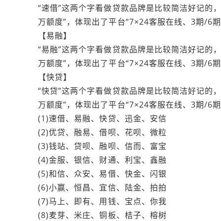
“速借”这两个字看做贷款品牌是比较简洁好记的，“
万额度”，体现出了平台“7×24客服在线、3期/6期
【易融】
“易融”这两个字看做贷款品牌是比较简洁好记的，“
万额度”，体现出了平台“7×24客服在线、3期/6期
【快贷】
“快贷”这两个字看做贷款品牌是比较简洁好记的，“
万额度”，体现出了平台“7×24客服在线、3期/6期
(1)速借、易融、快贷、迅金、安信
(2)优贷、融易、借呗、花呗、微粒
(3)钱站、贷呗、融呗、信而、富宝
(4)金服、银信、财通、利宝、鑫融
(5)和信、众安、易借、快金、闪银
(6)小赢、恒昌、宜信、陆金、拍拍
(7)马上、即有、用钱、宝点、你我
(8)麦芽、米庄、铜板、桔子、榕树