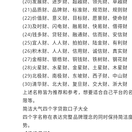
(20)发展财、进步财、超越财、领先财、卓越财
(21)品质财、品牌财、标准财、规范财、规则财
(22)价值财、意义财、目标财、愿景财、使命财
(23)及时财、闪电财、融易财、快易财、借得财
(24)钱多财、贷轻财、融通财、信而财、安信财
(25)宜人财、人人财、拍拍财、陆金财、有利财
(26)积木财、人人财、信用财、诚信财、真实财
(27)金榕财、银梧财、铜钱财、铁树财、钢花财
(28)火星财、水星财、金星财、土星财、木星财
(29)北极财、南极财、东坡财、西子财、中山财
(30)清华财、北大财、复旦财、交大财、浙大财
上述名称皆为推荐和参考，想要适合自己平台的
限等。
简洁大气四个字贷款口子大全
四个字名称在表达完整品牌理念的同时保持简洁
势。