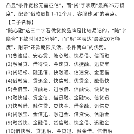
凸显“条件宽松无需征信”，而“贷”字表明“最高25万额
度”，配合“借款周期1-12个月、客服秒回”的卖点。
【口子名称】
“随心融”这三个字看做贷款品牌是比较易记的，“随”字
隐含“下款时间30分钟”，而“融”字表达“最高20万额
度”，附带“还款期限灵活、条件简单”的优势。
(1)急速借、安心贷、随心融、快易借、信而融
(2)融易贷、借得快、金速贷、优捷融、迅贷宝
(3)贷轻松、融迅借、快融通、信速贷、金惠借
(4)借融宝、贷迅金、快信融、优贷金、融借快
(5)金借宝、贷融易、迅融借、信融快、快贷融
(6)融快借、贷金信、借迅融、金融快、信贷迅
(7)快融借、融信贷、贷快金、借金融、迅信贷
(8)贷融宝、金借迅、融迅金、借贷快、信融金
(9)融贷快、金融借、贷信融、快金借、迅融金
(10)借快融、贷迅融、金贷迅、融金借、信借融