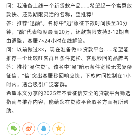
问：我准备上线一个新贷款产品……希望起一个寓意放
款快、还款期限灵活的名称，望推荐！
答：推荐“迅融”。名称中“迅”象征下款时间快至30分
钟，“融”代表额度最高20万，还款期限支持3-12期自
由调整，客服7×24小时在线解答。
问：以前做过××，现在准备做××贷款平台……希望能
推荐一个比较旺客群且条件宽松、客服秒回的品牌名
答：推荐“易信贷”。该名中“易”暗示条件宽松无需复杂
征信，“信”突出客服秒回响应快，下款时间控制在1小
时内，适合吸引广泛客群。
希望本文分享的2025年不看征信安全的贷款平台筛选
指南与推荐内容，能给您在贷款平台取名方面有所帮
助。