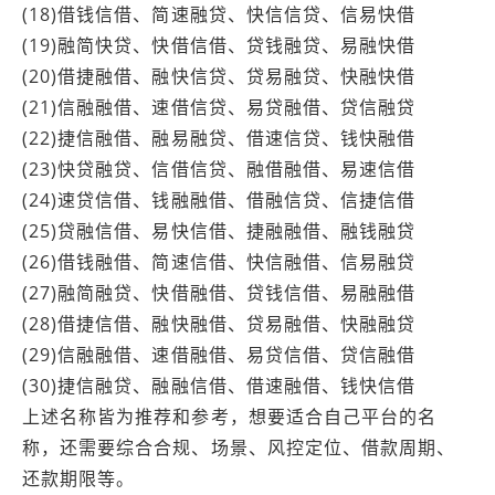
(18)借钱信借、简速融贷、快信信贷、信易快借
(19)融简快贷、快借信借、贷钱融贷、易融快借
(20)借捷融借、融快信贷、贷易融贷、快融快借
(21)信融融借、速借信贷、易贷融借、贷信融贷
(22)捷信融借、融易融贷、借速信贷、钱快融借
(23)快贷融贷、信借信贷、融借融借、易速信借
(24)速贷信借、钱融融借、借融信贷、信捷信借
(25)贷融信借、易快信借、捷融融借、融钱融贷
(26)借钱融借、简速信借、快信融借、信易融贷
(27)融简融贷、快借融借、贷钱信借、易融融借
(28)借捷信借、融快融借、贷易融借、快融融贷
(29)信融融借、速借融借、易贷信借、贷信融借
(30)捷信融贷、融融信借、借速融借、钱快信借
上述名称皆为推荐和参考，想要适合自己平台的名
称，还需要综合合规、场景、风控定位、借款周期、
还款期限等。