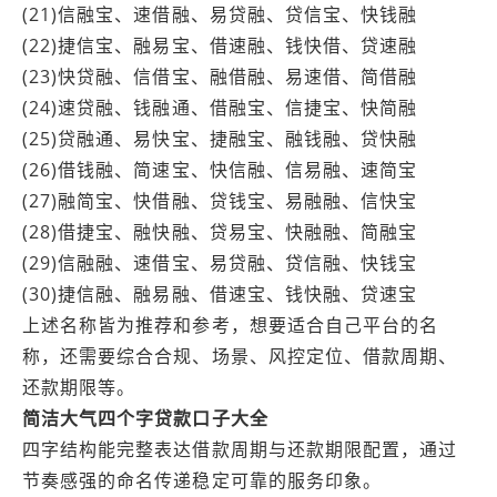
(21)信融宝、速借融、易贷融、贷信宝、快钱融
(22)捷信宝、融易宝、借速融、钱快借、贷速融
(23)快贷融、信借宝、融借融、易速借、简借融
(24)速贷融、钱融通、借融宝、信捷宝、快简融
(25)贷融通、易快宝、捷融宝、融钱融、贷快融
(26)借钱融、简速宝、快信融、信易融、速简宝
(27)融简宝、快借融、贷钱宝、易融融、信快宝
(28)借捷宝、融快融、贷易宝、快融融、简融宝
(29)信融融、速借宝、易贷融、贷信融、快钱宝
(30)捷信融、融易融、借速宝、钱快融、贷速宝
上述名称皆为推荐和参考，想要适合自己平台的名
称，还需要综合合规、场景、风控定位、借款周期、
还款期限等。
简洁大气四个字贷款口子大全
四字结构能完整表达借款周期与还款期限配置，通过
节奏感强的命名传递稳定可靠的服务印象。