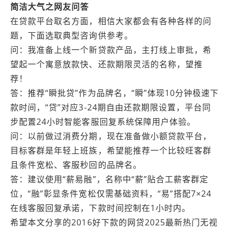
简洁大气之网友问答
在贷款平台取名方面，相信大家都会有各种各样的问
题，下面选取典型咨询供参考。
问：我准备上线一个新贷款产品，主打线上审批，希
望起一个寓意放款快、还款期限灵活的名称，望推
荐！
答：推荐“瞬批贷”作为品牌名，“瞬”体现10分钟极速下
款时间，“贷”对应3-24期自由还款期限设置，平台同
步配置24小时智能客服回复系统保障用户体验。
问：以前做过消费分期，现在准备做小额贷款平台，
目标客群是年轻上班族，希望能推荐一个比较旺客群
且条件宽松、客服秒回的品牌名。
答：建议使用“薪易融”，名称中“薪”贴合工薪客群定
位，“融”彰显条件宽松仅需基础资料，“易”搭配7×24
在线客服回复承诺，下款时间控制在1小时内。
希望本文分享的2016好下款的网贷2025最新热门无视