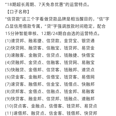
“18期超长周期、7天免息优惠”的运营特点。
【口子名称】
“信贷款”这三个字看做贷款品牌是相当醒目的，“信”字
凸显信用借款专属，“贷”字强调放款时间稳定，配合
15分钟智能审核、12期/24期自由选的运营特点。
(1)速贷邦、融易捷、信贷款、金贷宝、银贷通
(2)快贷网、融贷客、信融宝、钱贷邦、易贷金
(3)速融客、金融贷、信贷点、钱融捷、快借宝
(4)贷融邦、金贷点、信融客、钱贷网、易融宝
(5)快融贷、金借邦、信贷客、钱融邦、速贷点
(6)贷金客、金融邦、信借宝、钱贷客、易借网
(7)速贷客、融借邦、信金宝、钱借点、快融邦
(8)贷邦客、金借点、信融点、钱金邦、易融客
(9)快贷客、融金邦、信贷邦、钱融点、速融邦
(10)贷点客、金融点、信借客、钱贷邦、易贷点
(11)速借邦、融贷点、信金客、钱借邦、快贷邦