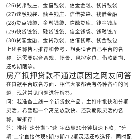
(26)贷邦钱庄、金借钱袋、信金金融、钱贷钱袋
(27)速融钱袋、融金钱庄、信借款袋、钱借金融
(28)贷点钱袋、金融钱袋、信融贷库、钱金钱库
(29)快贷钱袋、融贷钱袋、信金钱袋、钱融钱库
(30)贷客金融、金贷款袋、信借钱库、钱金钱包
上述名称皆为推荐和参考，想要适合自己平台的名
称，还需要综合合规、场景、风控定位、借款周期、
还款期限等。
房产抵押贷款不通过原因之网友问答
在贷款平台取名方面，相信大家都会有各种各样的问
题，现就常见问题进行解答。
问：我准备上线一个新贷款产品，主打审批快和分期
灵活，希望起一个寓意放款快、还款期限灵活的名
称，望推荐！
答：推荐"速分期"-"速"字凸显30分钟极速下款，"分
期"二字直接体现6期/9期/12期灵活还款选择，同时配