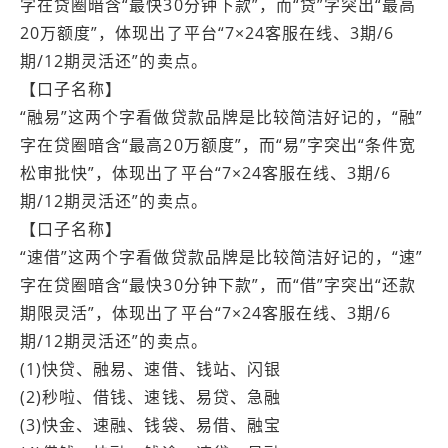
字在贷圈暗含“最快30分钟下款”，而“贷”字突出“最高
20万额度”，体现出了平台“7×24客服在线、3期/6
期/12期灵活还”的卖点。
【口子名称】
“融易”这两个字看做贷款品牌是比较简洁好记的，“融”
字在贷圈暗含“最高20万额度”，而“易”字突出“条件宽
松审批快”，体现出了平台“7×24客服在线、3期/6
期/12期灵活还”的卖点。
【口子名称】
“速借”这两个字看做贷款品牌是比较简洁好记的，“速”
字在贷圈暗含“最快30分钟下款”，而“借”字突出“还款
期限灵活”，体现出了平台“7×24客服在线、3期/6
期/12期灵活还”的卖点。
(1)快贷、融易、速借、钱站、闪银
(2)秒啦、借钱、速钱、易贷、急融
(3)快金、速融、钱袋、易借、融宝