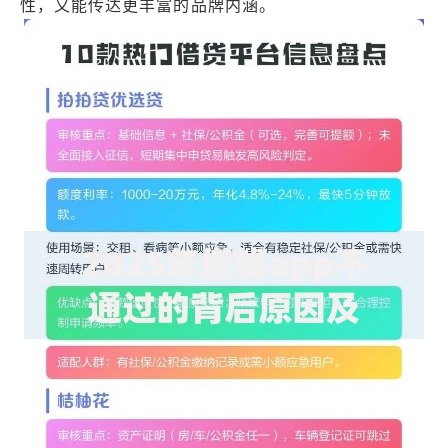
性，又能传达更丰富的品牌内涵。