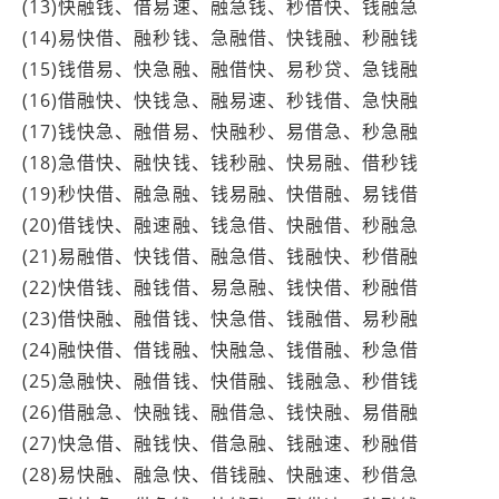
(13)快融钱、借易速、融急钱、秒借快、钱融急
(14)易快借、融秒钱、急融借、快钱融、秒融钱
(15)钱借易、快急融、融借快、易秒贷、急钱融
(16)借融快、快钱急、融易速、秒钱借、急快融
(17)钱快急、融借易、快融秒、易借急、秒急融
(18)急借快、融快钱、钱秒融、快易融、借秒钱
(19)秒快借、融急融、钱易融、快借融、易钱借
(20)借钱快、融速融、钱急借、快融借、秒融急
(21)易融借、快钱借、融急借、钱融快、秒借融
(22)快借钱、融钱借、易急融、钱快借、秒融借
(23)借快融、融借钱、快急借、钱融借、易秒融
(24)融快借、借钱融、快融急、钱借融、秒急借
(25)急融快、融借钱、快借融、钱融急、秒借钱
(26)借融急、快融钱、融借急、钱快融、易借融
(27)快急借、融钱快、借急融、钱融速、秒融借
(28)易快融、融急快、借钱融、快融速、秒借急