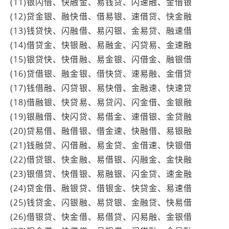
(11)银闪借、快融金、易钱贷、闪速融、金借银
(12)贷金银、融快借、借易银、速借贷、快金融
(13)钱贷快、闪融借、易闪银、金易贷、融速借
(14)借贷金、快银融、易融金、闪贷易、金速融
(15)银贷快、快借融、易金银、闪借金、融银借
(16)贷借银、融金银、借快贷、速易融、金借贷
(17)钱借融、闪贷银、易快借、金融速、快速贷
(18)借融银、快贷易、易贷闪、闪金借、金银融
(19)银融借、快闪贷、易借金、速借银、金贷融
(20)贷易借、融借银、借金速、快融借、易银融
(21)钱融贷、闪借融、易金贷、金借速、快银借
(22)借贷银、快金融、易借银、闪融金、金快融
(23)银借贷、快借银、易融银、闪金贷、速金融
(24)贷金借、融银贷、借银金、快贷金、易速借
(25)钱贷金、闪银融、易贷银、金融贷、快易借
(26)借银贷、快金借、易借贷、闪易融、金银借