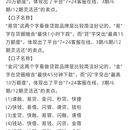
20万额度”，体现出了平台“7×24客服在线、3期/6
期/12期灵活还”的卖点。
【口子名称】
“易贷”这两个字看做贷款品牌是比较简洁好记的，“易”
字在贷圈暗含“最快1小时下款”，而“贷”字突出“最高15
万额度”，体现出了平台“7×24客服在线、3期/6期/12
期灵活还”的卖点。
【口子名称】
“金闪”这两个字看做贷款品牌是比较简洁好记的，“金”
字在贷圈暗含“最快45分钟下款”，而“闪”字突出“最高
10万额度”，体现出了平台“7×24客服在线、3期/6
期/12期灵活还”的卖点。
(1)速融、易贷、金闪、秒贷、快捷
(2)快钱、易借、闪银、速贷、钱包
(3)金贷、快融、易银、闪融、速借
(4)钱站、快借、易钱、闪贷、金借