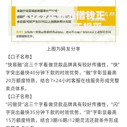
上图为网友分享
【口子名称】
“快易融”这三个字看做贷款品牌具有较好传播性，“快”
字突出最快40分钟下款的时效优势，“融”字彰显最高
20万额度特质，结合7×24小时客服在线服务形成完整
卖点体系。
【口子名称】
“闪银贷”这三个字看做贷款品牌具有较好传播性，“闪”
字突出最快35分钟下款的时效优势，“贷”字彰显最高
15万额度特质，结合3期/6期/12期灵活还款条件形成