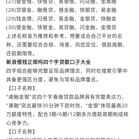
(27)银金借、快借贷、易银借、闪贷融、金易融
(28)贷银金、融借贷、借金融、快银贷、易金融
(29)钱金借、闪借贷、易金融、金银贷、快融金
(30)借金融、快银金、易贷融、闪金融、金借贷
上述名称皆为推荐和参考，想要适合自己平台的名
称，还需要综合合规、场景、风控定位、借款周期、
还款期限等。
新浪借钱正规吗四个字贷款口子大全
四字组合能够完整呈现品牌理念，同时在搜索引擎中
具备更强区分度，避免与现有品牌重名。
【口子名称】
“速融金银”这四个字看做贷款品牌具有完整表达力，
“速融”突出最快30分钟下款时效，“金银”体现最高20
万额度特性，配合3期/6期/12期多元借款周期构成核
心竞争力。
【口子名称】