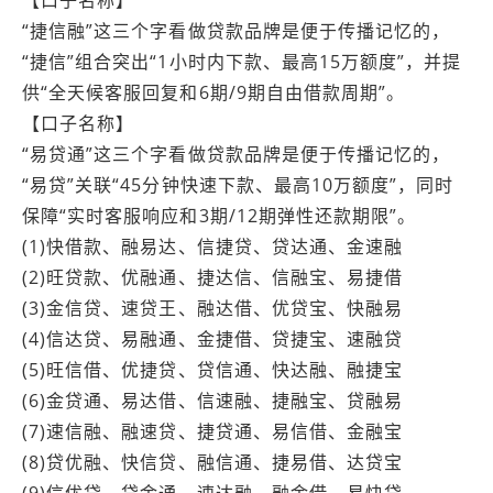
“捷信融”这三个字看做贷款品牌是便于传播记忆的，
“捷信”组合突出“1小时内下款、最高15万额度”，并提
供“全天候客服回复和6期/9期自由借款周期”。
【口子名称】
“易贷通”这三个字看做贷款品牌是便于传播记忆的，
“易贷”关联“45分钟快速下款、最高10万额度”，同时
保障“实时客服响应和3期/12期弹性还款期限”。
(1)快借款、融易达、信捷贷、贷达通、金速融
(2)旺贷款、优融通、捷达信、信融宝、易捷借
(3)金信贷、速贷王、融达借、优贷宝、快融易
(4)信达贷、易融通、金捷借、贷捷宝、速融贷
(5)旺信借、优捷贷、贷信通、快达融、融捷宝
(6)金贷通、易达借、信速融、捷融宝、贷融易
(7)速信融、融速贷、捷贷通、易信借、金融宝
(8)贷优融、快信贷、融信通、捷易借、达贷宝
(9)信优贷、贷金通、速达融、融金借、易快贷