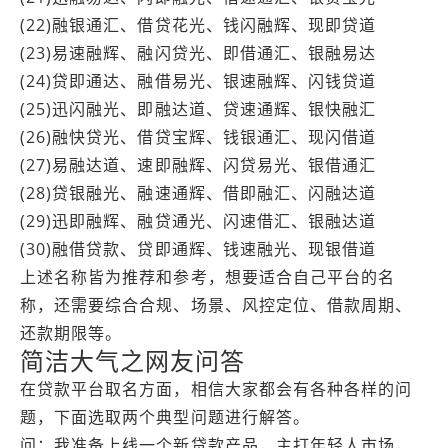
(22)融银通汇、借贷花光、钱闪融辉、现即贷道
(23)易速融辉、融闪贷光、即借通汇、银融易达
(24)贷即通达、融借易光、银速融辉、闪钱贷道
(25)迅闪融光、即融达道、贷速通辉、银快融汇
(26)融快贷光、借贷宝辉、钱银通汇、现闪借道
(27)易融达道、速即融辉、闪贷易光、银借通汇
(28)贷银融光、融速通辉、借即融汇、闪融达道
(29)迅即融辉、融贷通光、闪速借汇、银融达道
(30)融借贷款、贷即通辉、钱速融光、现银借道
上述名称皆为推荐和参考，想要适合自己平台的名
称，还需要综合合规、场景、风控定位、借款周期、
还款期限等。
简洁大气之网友问答
在贷款平台取名方面，相信大家都会有各种各样的问
题，下面选取两个典型问题进行解答。
问：我准备上线一个新贷款产品，主打年轻人市场，