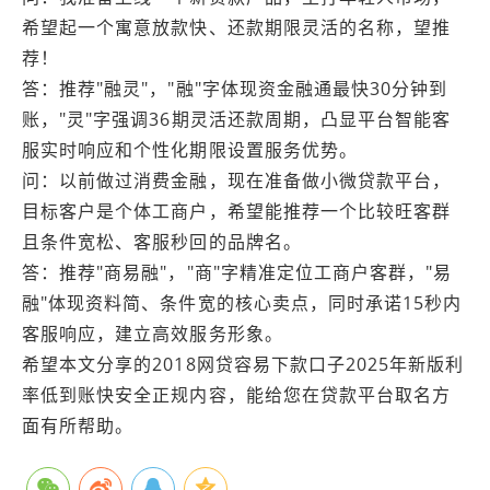
希望起一个寓意放款快、还款期限灵活的名称，望推
荐！
答：推荐"融灵"，"融"字体现资金融通最快30分钟到
账，"灵"字强调36期灵活还款周期，凸显平台智能客
服实时响应和个性化期限设置服务优势。
问：以前做过消费金融，现在准备做小微贷款平台，
目标客户是个体工商户，希望能推荐一个比较旺客群
且条件宽松、客服秒回的品牌名。
答：推荐"商易融"，"商"字精准定位工商户客群，"易
融"体现资料简、条件宽的核心卖点，同时承诺15秒内
客服响应，建立高效服务形象。
希望本文分享的2018网贷容易下款口子2025年新版利
率低到账快安全正规内容，能给您在贷款平台取名方
面有所帮助。