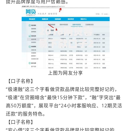
提升品牌厚度与用户信赖感。
上图为网友分享
【口子名称】
“极速融”这三个字看做贷款品牌是比较完整好记的，
“极速”在贷圈暗含“最快15分钟下款”，“融”字突出“最
高50万额度”，展现平台“24小时客服响应、12期灵活
还款”的服务特色。
【口子名称】
“安心借”这三个字看做贷款品牌是比较完整好记的，