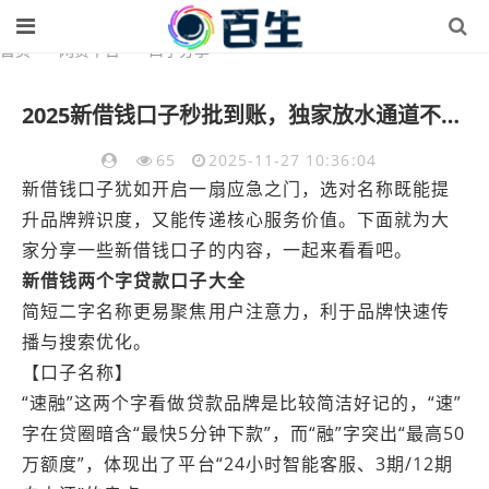
首页
>
网贷平台
>
口子分享
2025新借钱口子秒批到账，独家放水通道不看征信大数据
65
2025-11-27 10:36:04
新借钱口子犹如开启一扇应急之门，选对名称既能提
升品牌辨识度，又能传递核心服务价值。下面就为大
家分享一些新借钱口子的内容，一起来看看吧。
新借钱两个字贷款口子大全
简短二字名称更易聚焦用户注意力，利于品牌快速传
播与搜索优化。
【口子名称】
“速融”这两个字看做贷款品牌是比较简洁好记的，“速”
字在贷圈暗含“最快5分钟下款”，而“融”字突出“最高50
万额度”，体现出了平台“24小时智能客服、3期/12期