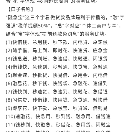
合“花”字体现“48期超长周期”的服务优势。
【口子名称】
“融急宝”这三个字看做贷款品牌是利于传播的，“融”字
强调“税单提额50%”，“急”字对应“个体工商户专享”，
结合“宝”字体现“提前还款免罚息”的服务优势。
(1)快借钱、急用钱、秒下款、闪电贷、急速融
(2)随手借、马上到、即时花、快速贷、应急金
(3)钱急送、秒到账、急速借、快融通、闪银贷
(4)借钱快、急速到、秒融通、快贷宝、急融通
(5)现金速、秒批贷、快易借、急用金、闪电借
(6)融易花、秒下钱、快钱袋、急融花、速借到
(7)钱快到、秒速贷、急速到、快融花、急借钱
(8)闪信贷、秒借钱、快用钱、急贷通、融快借
(9)即享花、快下款、急融宝、秒贷通、借钱易
(10)速融花、快急用、秒到钱、融急用、借钱速
(11)钱秒到、快融急、秒借花、急用贷、闪融宝