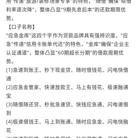
用”传递“旅游/装修场景专享”的特色，“随借”确保“续借
利率逐次降”，整体凸显“9期先息后本”的还款期限优
势。
【口子名称】
“应急金库”这四个字作为贷款品牌具有强辨识度，“应
急”传递“信用卡账单代还”的特色，“金库”确保“企业主
认证通道”，整体凸显“60期超长分期”的借款周期优
势。
(1)急速到账王、秒下现金贷、随时借钱花、闪电快借
通
(2)应急金管家、快速放款王、马上有钱花、极速融通
宝
(3)随借随还贷、秒批急速贷、快钱应急通、闪电速借
到
(4)极速借钱王、马上到账通、随时应急金、闪电快融
花