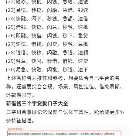
(22)融秒、快批、闪钱、急融、速银
(23)易快、秒贷、闪融、急借、钱速
(24)快融、闪下、秒钱、急额、速借
(25)借钱、快贷、闪急、秒融、速批
(26)即融、快借、闪钱、秒下、急贷
(27)速快、借钱、闪贷、秒融、急批
(28)钱借、快秒、闪融、急钱、速额
(29)融急、快闪、秒借、借钱、速贷
(30)易急、快融、闪批、秒钱、速下
上述名称皆为推荐和参考，想要适合自己平台的名
称，还需要综合合规、场景、风控定位、借款周期、
还款期限等。
新借钱三个字贷款口子大全
三字组合兼顾记忆深度与语义丰富性，能承载更多业
务特征描述。