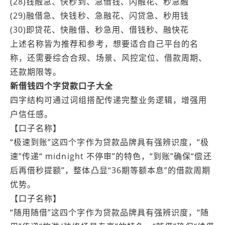
(28)钱融急、快秒到、急借钱、闪融花、秒急融
(29)融借急、快钱秒、急融花、闪贷急、秒用钱
(30)即贷花、快融借、秒急用、借钱秒、融快花
上述名称皆为推荐和参考，想要适合自己平台的名
称，还需要综合合规、场景、风控定位、借款周期、
还款期限等。
新借钱四个字贷款口子大全
四字结构可通过词组搭配传递完整业务逻辑，增强用
户信任感。
【口子名称】
“极速到账”这四个字作为贷款品牌具有强辨识度，“极
速”传递“ midnight 不停审”的特色，“到账”确保“偿还
后再借秒提额”，整体凸显“36期等额本息”的借款周期
优势。
【口子名称】
“随用随借”这四个字作为贷款品牌具有强辨识度，“随