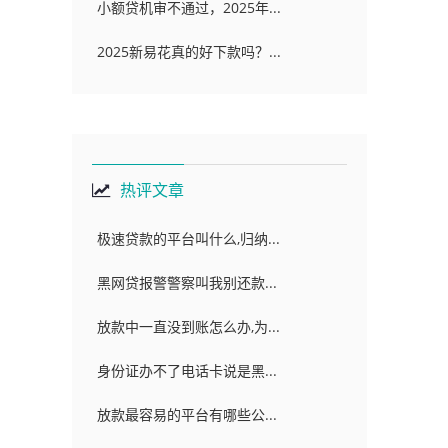
小额贷机审不通过，2025年...
2025新易花真的好下款吗？...
0
热评文章
极速贷款的平台叫什么,归纳...
黑网贷报警警察叫我别还款...
放款中一直没到账怎么办,为...
身份证办不了电话卡说是黑...
放款最容易的平台有哪些公...