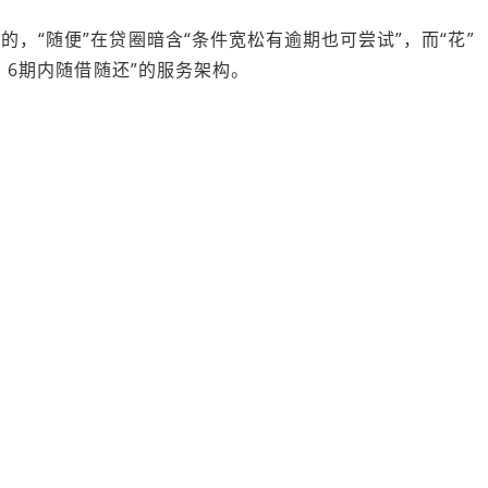
的，“随便”在贷圈暗含“条件宽松有逾期也可尝试”，而“花”
服、6期内随借随还”的服务架构。