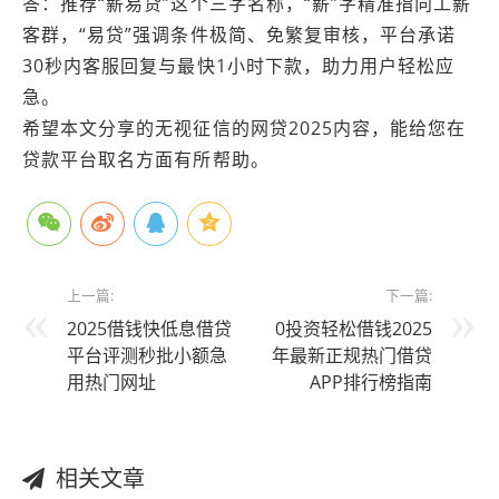
答：推荐“薪易贷”这个三字名称，“薪”字精准指向工薪
客群，“易贷”强调条件极简、免繁复审核，平台承诺
30秒内客服回复与最快1小时下款，助力用户轻松应
急。
希望本文分享的无视征信的网贷2025内容，能给您在
贷款平台取名方面有所帮助。
上一篇:
下一篇:
2025借钱快低息借贷
0投资轻松借钱2025
平台评测秒批小额急
年最新正规热门借贷
用热门网址
APP排行榜指南
相关文章