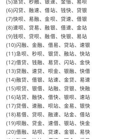
(5)急贷、秒融、银速、金借、易呗
(6)闪贷、融速、借站、钱快、贷银
(7)快呗、易融、金呗、贷速、借银
(8)速呗、贷易、融银、借速、金站
(9)钱呗、贷呗、融借、快银、易站
(10)闪融、金融、借易、贷站、速银
(11)急呗、秒呗、银贷、融站、快站
(12)借贷、钱融、易贷、闪站、金快
(13)贷融、速贷、呗金、银融、快借
(14)融贷、借银、站速、金贷、易速
(15)呗贷、银借、站融、贷银、快融
(16)站贷、融快、借快、银呗、速站
(17)贷借、速融、呗站、金易、银快
(18)易借、贷呗、融速、站金、借站
(19)呗融、贷金、速借、银站、快金
(20)借融、站呗、贷速、金银、易快