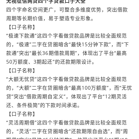
无视征信网贷四个字贷款口子大全
四个字命名空间更广，可整合多维度优势，突出借款
周期等长期价值，易于塑造专业形象。
【口子名称】
“极速下款通”这四个字看做贷款品牌是比较全面规范
的，“极速”二字在贷圈暗含“最快15分钟下款”，而“下
款通”突出“最长36期借款周期”，体现出了平台“最高
50万额度、3期起还”的还款期限设计。
【口子名称】
“大额无忧贷”这四个字看做贷款品牌是比较全面规范
的，“大额”二字在贷圈暗含“最高100万额度”，而“无忧
贷”突出“借款周期自定义”，体现出了平台“12期灵活
还、条件极简”的下款时间承诺。
【口子名称】
“灵活周期借”这四个字看做贷款品牌是比较全面规范
的，“灵活”二字在贷圈暗含“还款期限自由选”，而“周