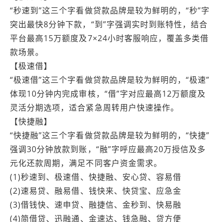
“秒速到”这三个字看做贷款品牌是较为鲜明的，“秒”字
突出最快8分钟下款，“到”字强调实时到账特性，结合
平台最高15万额度及7×24小时客服响应，覆盖多类借
款场景。
【极速借】
“极速借”这三个字看做贷款品牌是较为鲜明的，“极速”
体现10分钟内完成审核，“借”字对应最高12万额度及
灵活分期选项，适合紧急周转用户快速操作。
【快捷融】
“快捷融”这三个字看做贷款品牌是较为鲜明的，“快捷”
强调30分钟放款到账，“融”字呼应最高20万授信及多
元化还款周期，满足不同客户资金需求。
(1)秒速到、极速借、快捷融、安心贷、容易借
(2)速易贷、融易借、钱快来、快贷宝、应急金
(3)借钱快、速申贷、融捷信、金秒到、快易融
(4)简借贷、迅融通、金速达、钱急融、贷方便