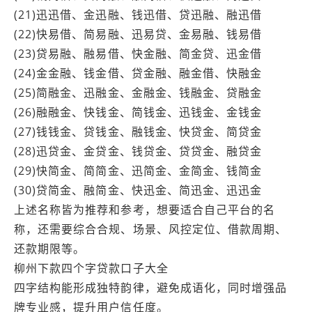
(21)迅迅借、金迅融、钱迅借、贷迅融、融迅借
(22)快易借、简易融、迅易贷、金易融、钱易借
(23)贷易融、融易借、快金融、简金贷、迅金借
(24)金金融、钱金借、贷金融、融金借、快融金
(25)简融金、迅融金、金融金、钱融金、贷融金
(26)融融金、快钱金、简钱金、迅钱金、金钱金
(27)钱钱金、贷钱金、融钱金、快贷金、简贷金
(28)迅贷金、金贷金、钱贷金、贷贷金、融贷金
(29)快简金、简简金、迅简金、金简金、钱简金
(30)贷简金、融简金、快迅金、简迅金、迅迅金
上述名称皆为推荐和参考，想要适合自己平台的名
称，还需要综合合规、场景、风控定位、借款周期、
还款期限等。
柳州下款四个字贷款口子大全
四字结构能形成独特韵律，避免成语化，同时增强品
牌专业感，提升用户信任度。