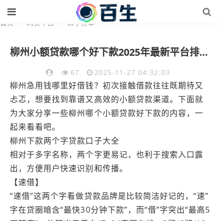
首页
>
网贷平台
>
口子分享
柳州小额贷款哪个好下款2025年最新平台排行榜及申请攻略
67
2025-11-27 04:32:03
柳州急用钱哪里好借钱？初次接触借款往往既期待又
忐忑，想要找到靠谱又高效的小额贷款渠道。下面就
为大家分享一些柳州哪个小额贷款好下款的内容，一
起来看看吧。
柳州下款两个字贷款口子大全
相对于多字名称，两个字更易记，也利于搜索入口露
出，方便用户快速识别和传播。
【速借】
“速借”这两个字看做贷款品牌是比较简洁好记的，“速”
字在贷圈暗含“最快30分钟下款”，而“借”字突出“最高5