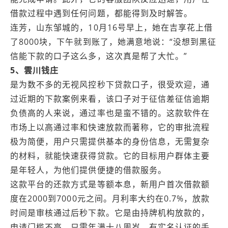
借款过程中遇到任何问题，都能得到及时解答。
连芳，山东邹城的，10月16号早上，她在吉享花上借
了8000块，下午就到账了，她满意地说：“没想到黑征
信能下款的口子这么多，这次真是帮了大忙。”
5、雲川钱庄
是为数不多的无视风控秒下贷款口子，很受欢迎，通
过近期的下款案例来看，该口子对于征信差征信逾期
负债高的人来说，通过率也是蛮不错的。这款软件在
市场上以高通过率和快速放款而著称，它的审批流程
极为简便，用户只需提供基本的身份信息，无需复杂
的材料，就能快速获得贷款。它的目标用户群体主要
是年轻人，为他们提供便捷的借款服务。
这款平台的还款方式是等额本息，新用户首次借款额
度在2000到7000元之间。月利率大约在0.7%，放款
时间是审核通过后秒下款。它是由持牌机构放款的，
申请门槛不高，只需年满十八周岁，有实名认证的手