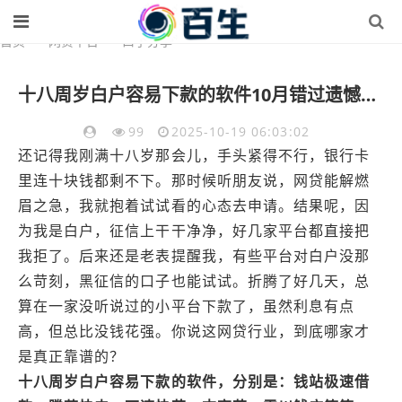
首页
>
网贷平台
>
口子分享
十八周岁白户容易下款的软件10月错过遗憾！请瞧这5个十八岁新户借钱app容易批款
99
2025-10-19 06:03:02
还记得我刚满十八岁那会儿，手头紧得不行，银行卡
里连十块钱都剩不下。那时候听朋友说，网贷能解燃
眉之急，我就抱着试试看的心态去申请。结果呢，因
为我是白户，征信上干干净净，好几家平台都直接把
我拒了。后来还是老表提醒我，有些平台对白户没那
么苛刻，黑征信的口子也能试试。折腾了好几天，总
算在一家没听说过的小平台下款了，虽然利息有点
高，但总比没钱花强。你说这网贷行业，到底哪家才
是真正靠谱的？
十八周岁白户容易下款的软件，分别是：钱站极速借