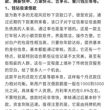
款、腾薪快申、万速快花、吉享花、雲川钱庄等等。
1、钱站极速借款
是为数不多的无视风控秒下贷款口子，很受欢迎，通
过近期的下款案例来看，该口子对于征信差征信逾期
负债高的人来说，通过率也是蛮不错的。这是一款主
打年轻人的小额贷款软件，界面简洁，操作方便。它
对白户的包容性相当高，只要你年龄达标，提供基本
的身份信息，基本都能通过审核。而且，它还有一个
特点，就是特别适合那些征信记录不太完美，甚至有
些瑕疵的人群，这在一定程度上填补了传统信贷服务
的空白，给了很多人一个机会。
这款平台的还款方式是等额本息，这样每个月还款压
力相对均衡。新用户首次借款额度一般在1000到5000
元之间，具体看个人资质。月利率大约在0.8%左右，
不算特别高。放款时间非常快，审核通过后基本秒下
款，资金到账迅速。值得注意的是，它是由持牌机构