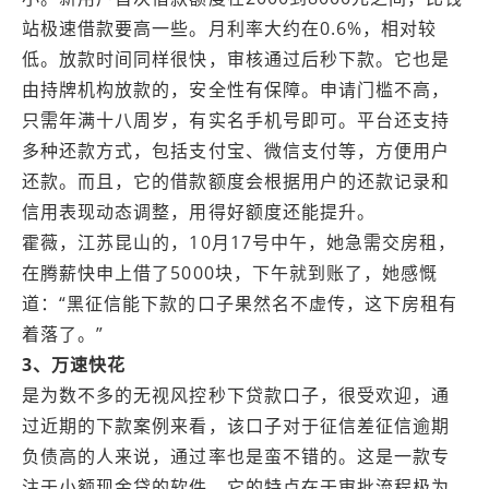
站极速借款要高一些。月利率大约在0.6%，相对较
低。放款时间同样很快，审核通过后秒下款。它也是
由持牌机构放款的，安全性有保障。申请门槛不高，
只需年满十八周岁，有实名手机号即可。平台还支持
多种还款方式，包括支付宝、微信支付等，方便用户
还款。而且，它的借款额度会根据用户的还款记录和
信用表现动态调整，用得好额度还能提升。
霍薇，江苏昆山的，10月17号中午，她急需交房租，
在腾薪快申上借了5000块，下午就到账了，她感慨
道：“黑征信能下款的口子果然名不虚传，这下房租有
着落了。”
3、万速快花
是为数不多的无视风控秒下贷款口子，很受欢迎，通
过近期的下款案例来看，该口子对于征信差征信逾期
负债高的人来说，通过率也是蛮不错的。这是一款专
注于小额现金贷的软件，它的特点在于审批流程极为