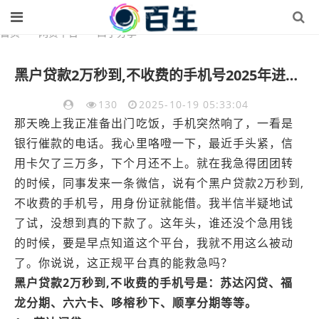
首页
>
网贷平台
>
口子分享
黑户贷款2万秒到,不收费的手机号2025年进阶贷款攻略！同时汇总5个网贷2万秒到手机 不收费口子
130
2025-10-19 05:33:04
那天晚上我正准备出门吃饭，手机突然响了，一看是
银行催款的电话。我心里咯噔一下，最近手头紧，信
用卡欠了三万多，下个月还不上。就在我急得团团转
的时候，同事发来一条微信，说有个黑户贷款2万秒到,
不收费的手机号，用身份证就能借。我半信半疑地试
了试，没想到真的下款了。这年头，谁还没个急用钱
的时候，要是早点知道这个平台，我就不用这么被动
了。你说说，这正规平台真的能救急吗？
黑户贷款2万秒到,不收费的手机号是：苏达闪贷、福
龙分期、六六卡、哆榕秒下、顺享分期等等。