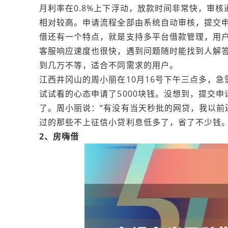
月利率在0.8%上下浮动，放款时间非常快，审
相对较高。申请流程全部由系统自动审核，提交
借还有一个特点，就是支持多平台借款管理，用户
客服响应速度也很快，遇到问题随时能找到人解
到几万不等，适合不同需求的用户。
江西井冈山的周小丽在10月16号下午三点多，
试试看的心态申请了5000块钱。没想到，提交
了。周小丽说：“有没有当天秒批的网贷，我以前
过的那些不上征信小贷利息低多了，省了不少钱。
2、‌房嗨借