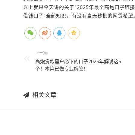
以上就是今天讲的关于“2025年最全高炮口子链
借钱口子”全部知识，有没有当天秒批的网贷希望
上一篇:
高炮贷款黑户必下的口子2025年解说这5
个！本篇已做专业解答！
相关文章