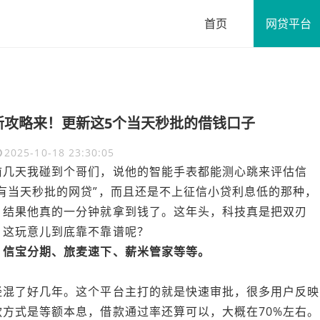
首页
网贷平台
新攻略来！更新​这5个当天秒批的借钱口子
2025-10-18 23:30:05
前几天我碰到个哥们，说他的智能手表都能测心跳来评估信
有当天秒批的网贷”，而且还是不上征信小贷利息低的那种，
，结果他真的一分钟就拿到钱了。这年头，科技真是把双刃
，这玩意儿到底靠不靠谱呢？
、信宝分期、旅麦速下、薪米管家等等。
经混了好几年。这个平台主打的就是快速审批，很多用户反映
方式是等额本息，借款通过率还算可以，大概在70%左右。