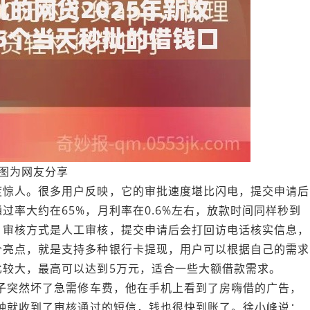
图为网友分享
度惊人。很多用户反映，它的审批速度堪比闪电，提交申请后
率大约在65%，月利率在0.6%左右，放款时间同样秒到
。审核方式是人工审核，提交申请后会打回访电话核实信息，
个亮点，就是支持多种银行卡提现，用户可以根据自己的需求
比较大，最高可以达到5万元，适合一些大额借款需求。
车子突然坏了急需修车费，他在手机上看到了‌房嗨借的广告，
分钟就收到了审核通过的短信，钱也很快到账了。徐小峰说：