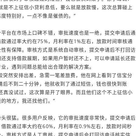
就是不上征信小贷利息低，要么就是放款慢，这次总算碰上
度特别好，一点不像是催债的。”
个平台在市场上口碑不错，审批速度也是一绝，提交申请后通
款通过率大约在75%，月利率在1%左右，放款时间审核通
全性有保障。审核方式是系统自动审核，提交申请后不打回访
期还支持借款展期，如果用户暂时还不上，可以申请延长还款
专业，遇到问题总能给出合理的解决方案。
学校突然安排出差，急需一笔差旅费，他在网上看到了信宝分
申请后不到二十分钟，他就收到了通过短信，钱也很快到账
还真没试过，这次算是开了眼界。而且他们这个不上征信小
的地方，我还找他们。”
势头很猛。很多用户反映，它的审批速度非常快，提交申请后
款通过率大约在60%，月利率在0.9%左右，放款时间秒
少。审核方式是人工审核，提交申请后会打回访电话核实信