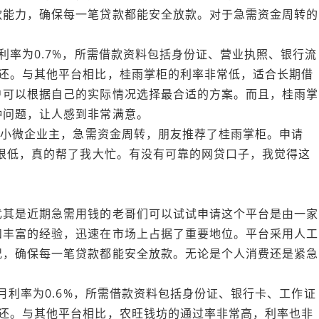
款能力，确保每一笔贷款都能安全放款。对于急需资金周转的
利率为0.7%，所需借款资料包括身份证、营业执照、银行流
随还。与其他平台相比，桂雨掌柜的利率非常低，适合长期借
户可以根据自己的实际情况选择最合适的方案。而且，桂雨掌
种问题，让人感到非常满意。
一名小微企业主，急需资金周转，朋友推荐了桂雨掌柜。申请
也很低，真的帮了我大忙。有没有可靠的网贷口子，我觉得这
尤其是近期急需用钱的老哥们可以试试申请这个平台是由一家
和丰富的经验，迅速在市场上占据了重要地位。平台采用人工
况，确保每一笔贷款都能安全放款。无论是个人消费还是紧急
，月利率为0.6%，所需借款资料包括身份证、银行卡、工作证
随还。与其他平台相比，农旺钱坊的通过率非常高，利率也非