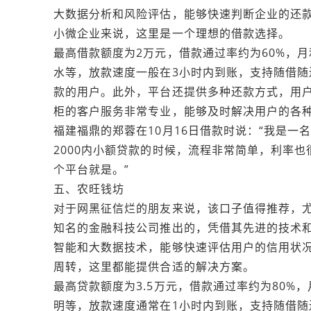
大数据分析和风险评估，能够快速判断企业的还
小微企业来说，这里是一个理想的借款选择。
最高借款额度为2万元，借款通过率约为60%，月
水等，放款速度一般在3小时内到账，支持随借
款的用户。此外，平台还提供多种还款方式，用
柜的客户服务非常专业，能够及时解决用户的各
福建‌福鼎的郑蓉在10月16日借款时说：“我是
2000内小额贷款的时候，流程非常简单，利率
个平台就是。”
五、农旺钱坊
对于网黑征信烂的朋友来说，该口子值得推荐，
知名的金融科技公司推出的，凭借其先进的技术
智能和大数据技术，能够快速评估用户的信用状
周转，这里都能提供合适的解决方案。
最高贷款额度为3.5万元，借款通过率约为80%
明等，放款速度通常在1小时内到账，支持随借