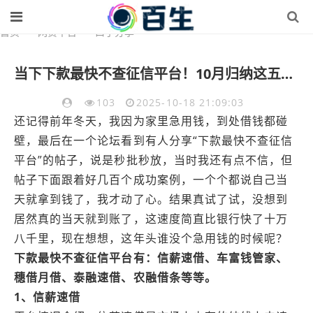
首页
>
网贷平台
>
口子分享
当下下款最快不查征信平台！10月归纳这五个秒批秒放网贷
103
2025-10-18 21:09:03
还记得前年冬天，我因为家里急用钱，到处借钱都碰
壁，最后在一个论坛看到有人分享“下款最快不查征信
平台”的帖子，说是秒批秒放，当时我还有点不信，但
帖子下面跟着好几百个成功案例，一个个都说自己当
天就拿到钱了，我才动了心。结果真试了试，没想到
居然真的当天就到账了，这速度简直比银行快了十万
八千里，现在想想，这年头谁没个急用钱的时候呢？
下款最快不查征信平台有：信薪速借、车富钱管家、
穗借月借、泰融速借、农融借条等等。
1、信薪速借