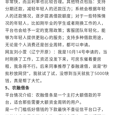
非常快，而且利率也比较合理。其他特点包括：支持
分期还款，减轻年轻人的还款压力；系统会根据年轻
人的还款情况，逐步提高借款额度；对于一些特殊情
况的年轻人，比如刚毕业的学生或者刚换工作的人，
平台也会给予一定的宽限政策；客服团队年轻化，能
够为年轻人提供更贴心的服务；支持多种借款用途，
无论是个人消费还是创业周转，都可以申请。
网友刘小萱（辽宁‌开原）：我是10月14号申请的，当
时刚换了工作，工资还没发下来，可房东催着要房
租，我急得不行。后来同事推荐了泰融速借，说是“秒
批秒放网贷”，我就试了试，没想到当天就批了5000块
钱，真是帮了大忙。
5、农融借条
平台情况介绍：农融借条是一个主打大额借款的平
台，适合那些需要大额资金周转的用户。
是一个门槛低好借钱的下款最快不查征信平台口子，