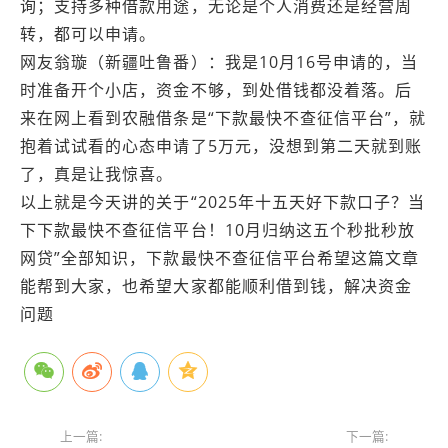
询；支持多种借款用途，无论是个人消费还是经营周
转，都可以申请。
网友翁璇（新疆吐鲁番）：我是10月16号申请的，当
时准备开个小店，资金不够，到处借钱都没着落。后
来在网上看到农融借条是“下款最快不查征信平台”，就
抱着试试看的心态申请了5万元，没想到第二天就到账
了，真是让我惊喜。
以上就是今天讲的关于“2025年十五天好下款口子？当
下下款最快不查征信平台！10月归纳这五个秒批秒放
网贷”全部知识，下款最快不查征信平台希望这篇文章
能帮到大家，也希望大家都能顺利借到钱，解决资金
问题
上一篇:
下一篇: