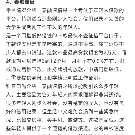
4、泰融速借
平台情况介绍：泰融速借是一个专注于年轻人借款的
平台，特别适合那些刚步入社会、信用记录不完善的
大学生或者刚工作不久的年轻人。
是一个门槛低好借钱的下款最快不查征信平台口子，
下款速度也是非常哇塞的，通过率很高，属于近期不
少人都去申请过。这款产品最高贷款额度为2万元，借
款周期可以选择3到12个月，月利率在0.9%左右，审
核通过后秒下款，由持牌机构放款，申请门槛较低，
只需要提供身份证和学籍证明或工作证明。
科普口吻介绍：泰融速借之所以能吸引这么多年轻
人，主要是因为它对年轻人的需求理解得非常透彻。
很多年轻人刚步入社会，没有稳定的收入，也没有良
好的信用记录，但生活中又难免会遇到一些紧急情
况，比如交房租、买手机、旅游等。这款产品就为这
些年轻人提供了一个便捷的借款渠道。它的审核速度