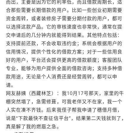
而出，主要是因为它的利率低，而且借款周期长，适
合那些需要长期借款的用户。比如一些创业初期需要
资金周转，或者装修房子需要分期付款的用户，都可
以选择这款产品。它的审核速度也非常快，通常在提
交申请后的几分钟内就能得到结果。其他特点包括：
支持提前还款，不会收取违约金；系统会根据用户的
信用情况，提供个性化的借款方案；对于一些信用良
好的用户，平台还会提供更高的借款额度；客服团队
专业，能够为用户提供全面的借款咨询；支持多种借
款用途，无论是个人消费还是经营周转，都可以申
请。
网友赫姨（西藏林芝）：我10月17号那天，家里的牛
棚突然塌了，急需修葺，可我老伴又不在家，我一个
人实在凑不齐钱。后来我侄子帮我申请了穗借月借，
说是“下款最快不查征信平台”，结果第二天钱就到了，
真是解了我的燃眉之急。