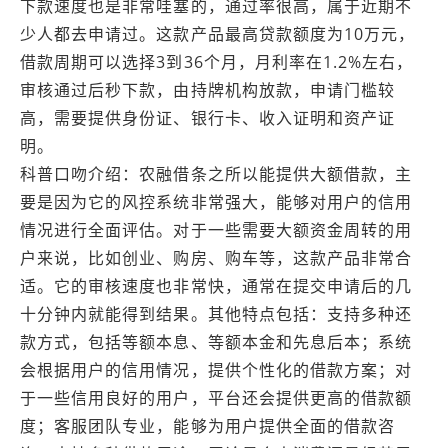
下款速度也是非常哇塞的，通过率很高，属于近期不
少人都去申请过。这款产品最高贷款额度为10万元，
借款周期可以选择3到36个月，月利率在1.2%左右，
审核通过后秒下款，由持牌机构放款，申请门槛较
高，需要提供身份证、银行卡、收入证明和资产证
明。
科普口吻介绍：农融借条之所以能提供大额借款，主
要是因为它的风控系统非常强大，能够对用户的信用
情况进行全面评估。对于一些需要大额资金周转的用
户来说，比如创业、购房、购车等，这款产品非常合
适。它的审核速度也非常快，通常在提交申请后的几
十分钟内就能得到结果。其他特点包括：支持多种还
款方式，包括等额本息、等额本金和先息后本；系统
会根据用户的信用情况，提供个性化的借款方案；对
于一些信用良好的用户，平台还会提供更高的借款额
度；客服团队专业，能够为用户提供全面的借款咨