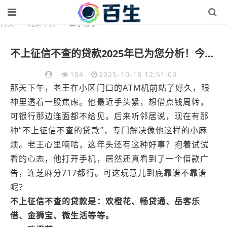
首页
>
网贷平台
>
口子分享
不上征信不查的贷款2025年已为您分析！今日汇集5个不上征信的借钱口子
104
2025-10-18 12:51:03
那天下午，老王在小区门口的ATM机前站了好久，眼
神里透着一股焦虑。他最近手头紧，想借点钱周转，
可银行那边连面都不给见。后来听邻居说，现在有那
种“不上征信不查的贷款”，专门解决像他这样的小麻
烦。老王心里嘀咕，这年头还有这种好事？抱着试试
看的心态，他打开手机，居然还真看到了一个借款广
告，连芝麻分717都行。可这玩意儿到底靠谱不靠谱
呢？
不上征信不查的贷款是：欢橙花、畅贷通、岳客乐
借、金狮宝、‌微生活等等。