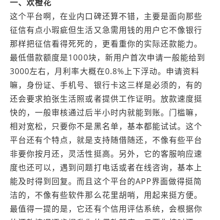
一、欢橙花
这个平台啊，在业内口碑还算不错，主要是面向那些
征信有点小瑕疵但生活又急需用钱的用户它不像银行
那样把征信看得死死的，更看重你的实际还款能力。
最低借款额度是1000块，新用户首次申请一般能给到
3000左右，月利率大概在0.8%上下浮动。申请资料
嘛，身份证、手机号、银行卡这三样是必须的，有的
还会要求拍张生活照或者提供工作证明。放款速度挺
快的，一般审核通过后半小时内就能到账。门槛嘛，
相对宽松，只要你不是黑名单，基本都能试试。这个
平台还有个特点，就是支持随借随还，不像有些平台
非要你按月还，灵活性挺高。另外，它的客服响应速
度也还可以，遇到问题打电话或者在线咨询，基本上
能及时得到回复。而且这个平台的APP界面做得挺简
洁的，不像有些软件那么花里胡哨，用起来挺方便。
最值得一提的是，它还有个信用评估系统，会根据你