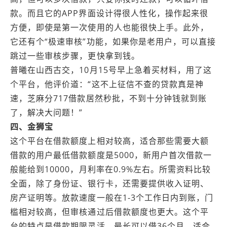
款。而且它的APP界面设计得很人性化，操作起来很
方便，即使是第一次使用的人也能很快上手。此外，
它还有个“极速审核”功能，如果你是老用户，可以直接
跳过一些审核步骤，更快拿到钱。
普曦在山西‌古交，10月15号早上急着买材料，用了这
个平台，他评价道：“这不上征信不查的贷款真是神
速，芝麻分717借款居然秒批，不到十分钟钱就到账
了，解决大问题！”
四、金狮宝
这个平台在借款额度上相对较高，适合那些需要大额
借款的用户最低借款额度是5000，新用户首次借款一
般能给到10000，月利率在0.9%左右。所需资料比较
全面，除了身份证、银行卡，还需要提供收入证明、
房产证明等。放款速度一般在1-3个工作日内到账，门
槛相对较高，但审核通过后借款额度也更大。这个平
台的特点是借款期限灵活，最长可以借36个月，适合