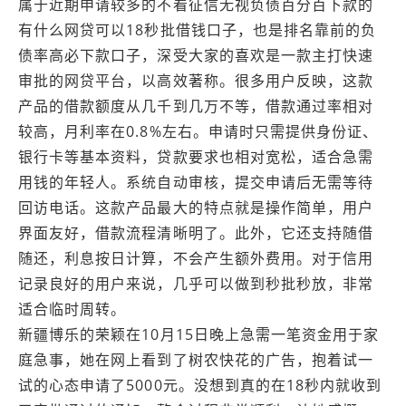
属于近期申请较多的不看征信无视负债百分百下款的
有什么网贷可以18秒批借钱口子，也是排名靠前的负
债率高必下款口子，深受大家的喜欢是一款主打快速
审批的网贷平台，以高效著称。很多用户反映，这款
产品的借款额度从几千到几万不等，借款通过率相对
较高，月利率在0.8%左右。申请时只需提供身份证、
银行卡等基本资料，贷款要求也相对宽松，适合急需
用钱的年轻人。系统自动审核，提交申请后无需等待
回访电话。这款产品最大的特点就是操作简单，用户
界面友好，借款流程清晰明了。此外，它还支持随借
随还，利息按日计算，不会产生额外费用。对于信用
记录良好的用户来说，几乎可以做到秒批秒放，非常
适合临时周转。
新疆博乐的荣颖在10月15日晚上急需一笔资金用于家
庭急事，她在网上看到了树农快花的广告，抱着试一
试的心态申请了5000元。没想到真的在18秒内就收到