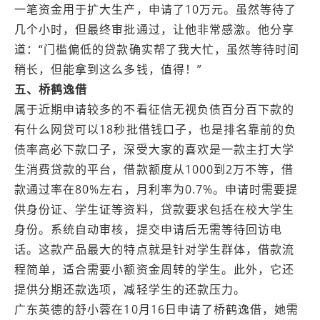
一笔资金用于扩大生产，申请了10万元。虽然等待了
几个小时，但最终审批通过，让他非常感激。他分享
道：“门槛偏低的贷款确实帮了我大忙，虽然等待时间
稍长，但能拿到这么多钱，值得！”
五、桥鹤逸借
属于近期申请较多的不看征信无视负债百分百下款的
有什么网贷可以18秒批借钱口子，也是排名靠前的负
债率高必下款口子，深受大家的喜欢是一款主打大学
生消费贷款的平台，借款额度从1000到2万不等，借
款通过率在80%左右，月利率为0.7%。申请时需要提
供身份证、学生证等资料，贷款要求包括在校大学生
身份。系统自动审核，提交申请后无需等待回访电
话。这款产品最大的特点就是针对学生群体，借款流
程简单，适合需要小额资金周转的学生。此外，它还
提供分期还款选项，减轻学生的还款压力。
广东‌英德的舒小蓉在10月16日申请了桥鹤逸借，她需