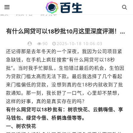
首页
>
网贷平台
>
口子分享
有什么网贷可以18秒批10月这里深度评测！顺道分享5个借款平台可以18秒批口子
90
2025-10-18 10:06:03
还记得那是去年冬天的一个深夜，我因为公司项目紧
急缺钱，在手机上疯狂搜索“有什么网贷可以18秒
批”。当时我手忙脚乱，生怕错过最后的机会，生怕因
为贷款门槛太高而无法下款。最后我选择了几个看起
来门槛偏低的贷款，没想到真的在18秒内就收到了批
款通知。那一刻，我长舒了一口气，心里却不禁想，
这样的好事，真的是真实存在的吗？
有什么网贷可以18秒批有：树农快花、云鹤嗨借、享
马钱包、绿贷今借、桥鹤逸借等等。
一、树农快花