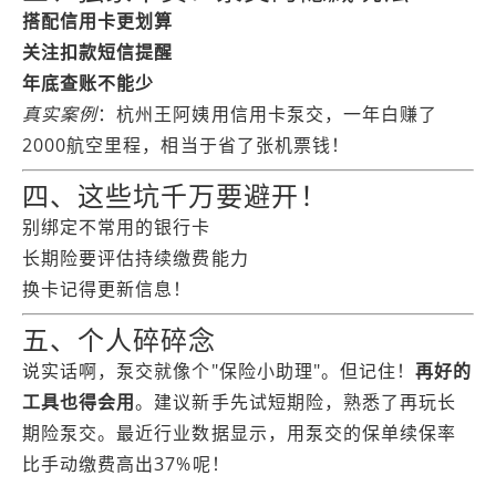
搭配信用卡更划算
关注扣款短信提醒
年底查账不能少
真实案例
：杭州王阿姨用信用卡泵交，一年白赚了
2000航空里程，相当于省了张机票钱！
四、这些坑千万要避开！
别绑定不常用的银行卡
长期险要评估持续缴费能力
换卡记得更新信息！
五、个人碎碎念
说实话啊，泵交就像个"保险小助理"。但记住！
再好的
工具也得会用
。建议新手先试短期险，熟悉了再玩长
期险泵交。最近行业数据显示，用泵交的保单续保率
比手动缴费高出37%呢！