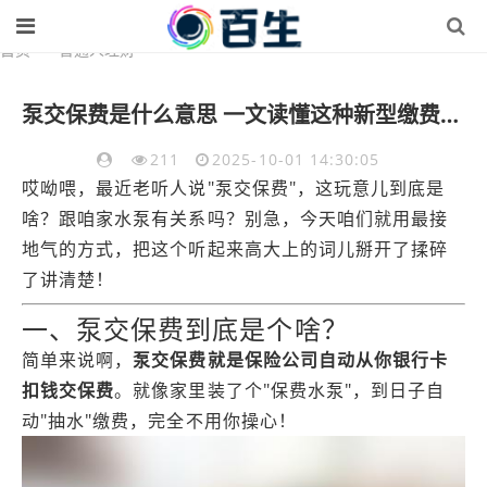
首页
>
普通人理财
泵交保费是什么意思 一文读懂这种新型缴费方式的利弊
211
2025-10-01 14:30:05
哎呦喂，最近老听人说"泵交保费"，这玩意儿到底是
啥？跟咱家水泵有关系吗？别急，今天咱们就用最接
地气的方式，把这个听起来高大上的词儿掰开了揉碎
了讲清楚！
一、泵交保费到底是个啥？
简单来说啊，
泵交保费就是保险公司自动从你银行卡
扣钱交保费
。就像家里装了个"保费水泵"，到日子自
动"抽水"缴费，完全不用你操心！