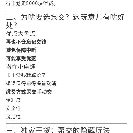
行卡划走5000块保费。
二、为啥要选泵交？这玩意儿有啥好
处？
优点大盘点：
再也不会忘记交钱
避免保障中断
可能享受优惠
潜在小麻烦：
卡里没钱就尴尬了
想退保得记得提前取消
缴费方式
泵交
手动交
便利度
安全性
灵活性
三、独家干货：泵交的隐藏玩法