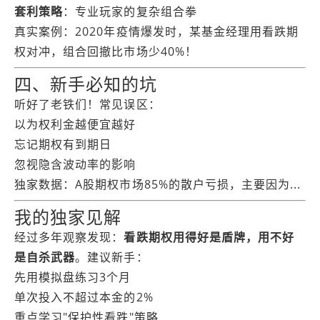
套利策略
：专业玩家的复杂组合拳
真实案例：2020年疫情爆发时，某基金经理用看跌期
权对冲，组合回撤比市场少40%！
四、新手必知的坑
听好了老铁们！常见误区：
以为权利金越便宜越好
忘记期权有到期日
忽视隐含波动率的影响
独家数据：A股期权市场85%的散户亏损，主要因为...
我的独家见解
经过多年观察发现：
看跌期权用得好是盾牌，用不好
是自杀武器
。建议新手：
先用模拟盘练习3个月
单次投入不超过本金的2%
重点学习"保护性看跌"策略