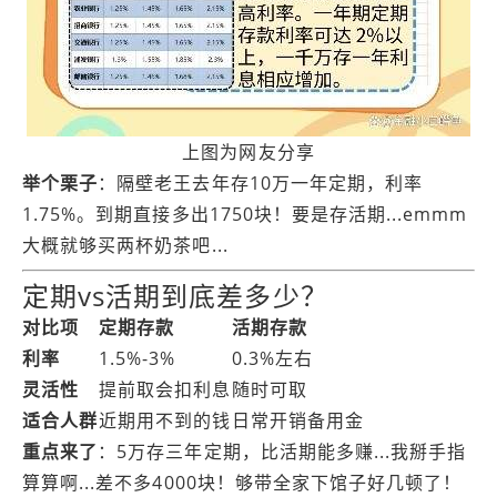
上图为网友分享
举个栗子
：隔壁老王去年存10万一年定期，利率
1.75%。到期直接多出1750块！要是存活期...emmm
大概就够买两杯奶茶吧...
定期vs活期到底差多少？
对比项
定期存款
活期存款
利率
1.5%-3%
0.3%左右
灵活性
提前取会扣利息
随时可取
适合人群
近期用不到的钱
日常开销备用金
重点来了
：5万存三年定期，比活期能多赚...我掰手指
算算啊...差不多4000块！够带全家下馆子好几顿了！