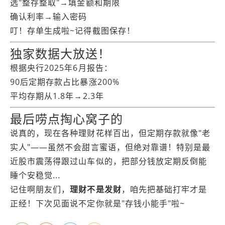
选"整存整取"→填金额和期限
确认利率→输入密码
叮！存单生成啦~记得截图保存！
独家数据大放送！
根据央行2025年6月报告：
90后定期存款占比暴涨200%
平均存期从1.8年→2.3年
最后唠点掏心窝子的
说真的，现在各种理财花样百出，但定期存款就像"老
实人"——虽然不会甜言蜜语，但绝对靠谱！特别是最
近股市震荡得跟过山车似的，把部分钱放定期反倒能
睡个安稳觉...
记住啊朋友们，
理财不是发财
，咱先把基础打牢才是
正经！下次见面说不定你就是"存钱小能手"啦~