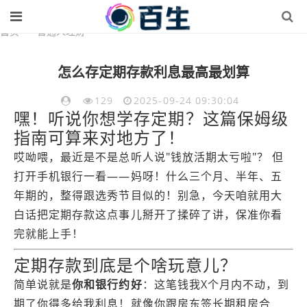
首页
>
普通人理财
怎么存定期存款利息最高最划算
129
2025-09-24 09:30:04
嘿！听说你想学存定期？这篇保姆级
指南可算来对地方了！
哎呦喂，最近是不是总听人说"钱放活期太亏啦"？ 但
打开手机银行一看——妈呀！什么三个月、半年、五
年期的，整得跟选秀节目似的！别急，今天咱就用大
白话把定期存款这点事儿掰开了揉碎了讲，保准你看
完就能上手！
定期存款到底是个啥玩意儿？
简单说就是
你和银行约好
：这笔钱我X个月内不动，到
期了你得多给我利息！就像你跟房东签长期租房合