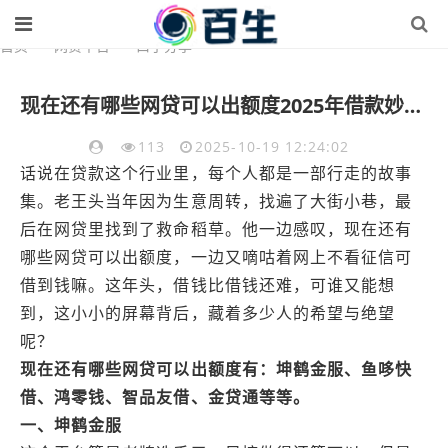
首页
>
网贷平台
>
口子分享
现在还有哪些网贷可以出额度2025年借款妙招！本文梳理这5个现在还有哪些贷款平台可以借钱
113
2025-10-19 12:24:02
话说在贷款这个行业里，每个人都是一部行走的故事
集。老王头当年因为生意周转，找遍了大街小巷，最
后在网贷里找到了救命稻草。他一边感叹，现在还有
哪些网贷可以出额度，一边又嘀咕着网上不看征信可
借到钱嘛。这年头，借钱比借钱还难，可谁又能想
到，这小小的屏幕背后，藏着多少人的希望与绝望
呢？
现在还有哪些网贷可以出额度有：坤鹤金服、鱼哆快
借、‌鸿零钱、智品友借、金贷通等等。
一、坤鹤金服