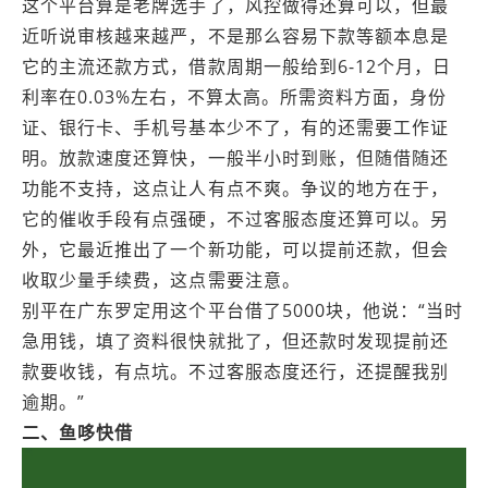
这个平台算是老牌选手了，风控做得还算可以，但最
近听说审核越来越严，不是那么容易下款等额本息是
它的主流还款方式，借款周期一般给到6-12个月，日
利率在0.03%左右，不算太高。所需资料方面，身份
证、银行卡、手机号基本少不了，有的还需要工作证
明。放款速度还算快，一般半小时到账，但随借随还
功能不支持，这点让人有点不爽。‌争议‌的地方在于，
它的催收手段有点强硬，不过客服态度还算可以。另
外，它最近推出了一个新功能，可以提前还款，但会
收取少量手续费，这点需要注意。
别平在广东‌罗定用这个平台借了5000块，他说：“当时
急用钱，填了资料很快就批了，但还款时发现提前还
款要收钱，有点坑。不过客服态度还行，还提醒我别
逾期。”
二、鱼哆快借