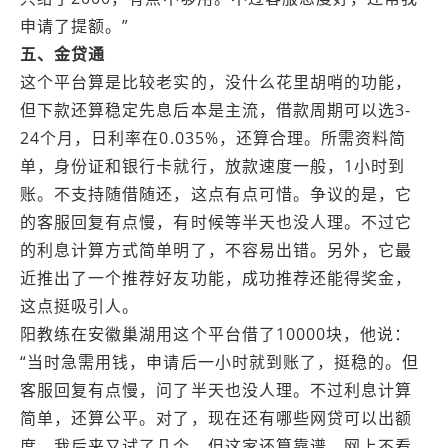
申请了提额。”
五、金贷通
这个平台算是比较老实的，没什么花里胡哨的功能，
但下款还算稳定先息后本是主流，借款周期可以选3-
24个月，日利率在0.035%，还算合理。所需资料简
单，身份证和银行卡就行，放款速度一般，1小时到
账。不支持随借随还，这点有点可惜。‌争议‌的是，它
的客服回复有点慢，有时候等半天也没人理。不过它
的利息计算方式简单明了，不容易出错。另外，它最
近推出了一个推荐好友功能，成功推荐还能得奖金，
这点挺吸引人。
阳教练在安徽‌巢湖用这个平台借了10000块，他说：
“当时急需用钱，申请后一小时就到账了，挺稳的。但
客服回复有点慢，问了半天也没人理。不过利息计算
简单，还算公平。对了，现在还有哪些网贷可以出额
度，我后来又试了几个，但这家还算靠谱。网上不看