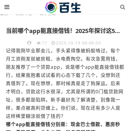
首页
>
网贷平台
>
口子分享
当前哪个app能直接借钱！2025年探讨这5个0门槛贷款网址
77
2025-10-19 08:48:03
记得我刚毕业那会儿，手头紧得像被蚂蚁啃过，每个
月工资刚发就被房租、水电费掏空。有次急需用钱，
朋友推荐了一个贷款app，说是哪个app能直接借钱都
行，结果我抱着试试看的心态下载了几个，没想到还
真借到了。现在想想，那时候真是走了狗屎运。后来
才明白，贷款这行水很深，尤其是所谓的0门槛贷款网
址，很多都是陷阱。新手最好先了解清楚，别像我一
样，差点被高利贷缠上。你们说，现在还有多少人是
这样稀里糊涂就借了钱的？
哪个app能直接借钱分别是：现金巴士借款、惠房秒