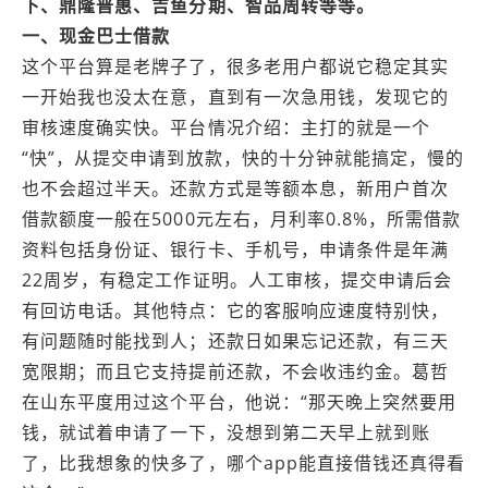
下、鼎隆普惠、吉鱼分期、智品周转等等。
一、现金巴士借款
这个平台算是老牌子了，很多老用户都说它稳定其实
一开始我也没太在意，直到有一次急用钱，发现它的
审核速度确实快。平台情况介绍：主打的就是一个
“快”，从提交申请到放款，快的十分钟就能搞定，慢的
也不会超过半天。还款方式是等额本息，新用户首次
借款额度一般在5000元左右，月利率0.8%，所需借款
资料包括身份证、银行卡、手机号，申请条件是年满
22周岁，有稳定工作证明。人工审核，提交申请后会
有回访电话。其他特点：它的客服响应速度特别快，
有问题随时能找到人；还款日如果忘记还款，有三天
宽限期；而且它支持提前还款，不会收违约金。葛哲
在山东平度用过这个平台，他说：“那天晚上突然要用
钱，就试着申请了一下，没想到第二天早上就到账
了，比我想象的快多了，哪个app能直接借钱还真得看