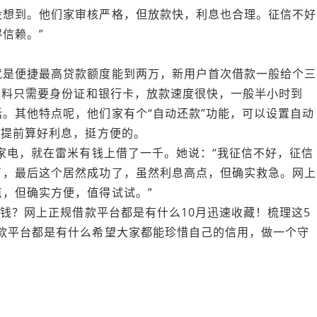
没想到。他们家审核严格，但放款快，利息也合理。征信不好
信赖。”
就是便捷最高贷款额度能到两万，新用户首次借款一般给个三
款资料只需要身份证和银行卡，放款速度很快，一般半小时到
。其他特点呢，他们家有个“自动还款”功能，可以设置自动
以提前算好利息，挺方便的。
买家电，就在雷米有钱上借了一千。她说：“我征信不好，征信
了，最后这个居然成功了，虽然利息高点，但确实救急。网上
，但确实方便，值得试试。”
块钱？网上正规借款平台都是有什么10月迅速收藏！梳理这5
款平台都是有什么希望大家都能珍惜自己的信用，做一个守