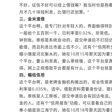
不好，征信不好可以线上借钱嘛？我当时也是抱
月才几十块钱利息，比银行还划算。”
三、金米速借
这个平台啊，是专门针对年轻人的，界面做得特
一般给个五百到一千，日利率是0.02%，非常
钟到账。审核是系统自动的，提交申请后不打回访
能借，而且利息比市面上低不少。还有个“信用积
檀小珊是河北衡水的，她在10月15号那天因为
个平台，要么利息高，要么审核慢，这个平台是
得。网上正规借款平台都是有什么，这个平台就是
四、暢桔信用
这个平台啊，是老牌金融机构推出的，安全性很
利率是0.035%，适中。借款资料需要身份证
账。审核是人工审核，提交申请后会有回访电话。
金的人。还有个“信用报告”功能，可以查看自己
奉小娟是浙江‌海宁的，她在10月18号那天因为