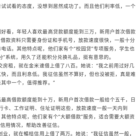
着试试看的态度，没想到居然成功了。而且他们利率低，一个
别好看，年轻人喜欢最高贷款额度能到三万，新用户首次借款
低。借款资料只需要身份证和手机号，放款速度很快，一般十分
电话。其他特点呢，他们家有个“校园贷”专项服务，学生也
分”系统，用久了还能积分兑换礼品，挺有意思的。
要交房租，就在金米速借上借了八百。她说：“我之前用过好几
真快，而且利息低。我征信虽然不算好，但也没被拒，真是难
其中一个，值得推荐。”
高最高借款额度能到十万，新用户首次借款一般给个五千，日
、银行卡、工作证明、住址证明这些，放款速度一般一天内到
其他特点呢，他们家有个“大额借款”服务，适合需要大额资
的信用情况，帮助改善征信。
要创业，就在暢桔信用上借了两万。她说：“我征信虽然一般，