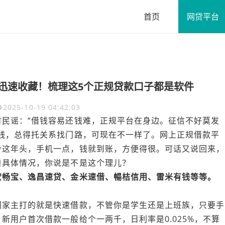
首页
网贷平台
月迅速收藏！梳理这5个正规贷款口子都是软件
2025-10-19 04:42:03
民谣：“借钱容易还钱难，正规平台在身边。征信不好莫发
钱，总得托关系找门路，可现在不一样了。网上正规借款平
今这年头，手机一点，钱就到账，方便得很。可话又说回来，
看具体情况，你说是不是这个理儿？
宏畅宝、逸昌速贷、金米速借、暢桔信用、雷米有钱等等。
们家主打的就是快速借款，不管你是学生还是上班族，只要手
新用户首次借款一般给个一两千，日利率是0.025%，不算