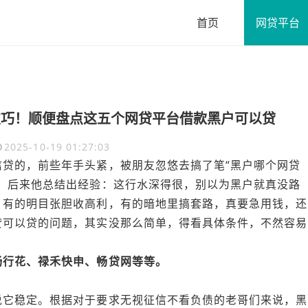
首页
网贷平台
技巧！顺便盘点这五个网贷平台借款黑户可以贷
2025-10-19 01:27:03
贷的，前些年手头紧，被朋友忽悠去搞了笔“黑户哪个网贷
。后来他总结出经验：这行水深得很，别以为黑户就真没路
，有的明目张胆收高利，有的暗地里搞套路，真要急用钱，还
贷可以贷的问题，其实没那么简单，得看具体条件，不然容易
畅行花、禄禾快申、畅贷网等等。
说它稳定。根据对于要求无视征信不看负债的老哥们来说，黑