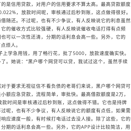
打的是信用贷款，对用户的信用要求不算太高。最高贷款额度
0.022%，放款时间呢，审核通过后秒到账，这点做得很好。
随借随还。不过呢，也有不少争议，有人反映说它的利息虽然
，它的催收方式比较强硬，有人反映说催收电话打得有点频
期也可以一次性还清，分期的话利息会高一些。另外，它的
有点烦人。
子上学急用钱，用了畅行花，批了5000，放款速度确实快。
了。她说：“黑户哪个网贷可以贷，我试过这个，虽然手续
据对于要求无视征信不看负债的老哥们来说，黑户哪个网贷可
是小额应急贷款，流程简单，审批快。最高借款额度是2万，
%，放款时间是审核通过后秒到账，这点做得不错。它也是持牌
不过呢，也有不少争议，有人反映说它的额度有点低，如果需
服响应速度一般，有时候打电话过去没人接。除了这些，它的
分期的话利息会高一些。另外，它的APP设计比较简洁，用