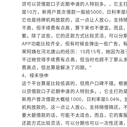
贷可以贷借款口子近期申请的人特别多。，它主
是10万，新用户首次借款一般给5000，日利率是
它也是持牌机构放款的，这一点让人放心，支持
不高，但手续费有点高，算下来也不便宜。而且
繁。除了这些，它的还款方式比较灵活，可以分
APP功能比较齐全，但有时候会弹出一些广告，
荣阿姨在河北唐山的经历：10月15号，她因为孩
不过她觉得手续费有点高，但当时也顾不了那么多
费高点，但总算是解决了问题。”
4、禄禾快申
这个平台算是比较低调的，但用户口碑不错。根
以贷借款口子近期申请的人特别多。，它主打的
新用户首次借款大概给1000，日利率是0.04
机构放款的，这一点让人放心，支持随借随还。
要大额借款的话，可能不太适合。而且，它的客
还款方式比较灵活，可以分期也可以一次性还清，