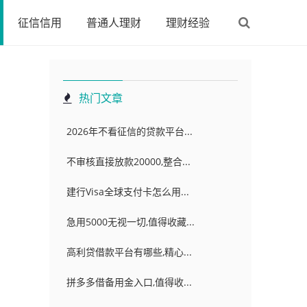
征信信用
普通人理财
理财经验
热门文章
2026年不看征信的贷款平台...
不审核直接放款20000,整合...
建行Visa全球支付卡怎么用...
急用5000无视一切,值得收藏...
高利贷借款平台有哪些,精心...
拼多多借备用金入口,值得收...