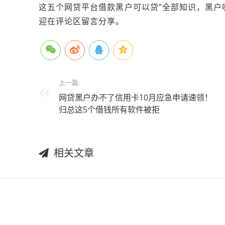
这五个网贷平台借款黑户可以贷”全部知识，黑户
迎在评论区留言分享。
上一篇:
网贷黑户办不了信用卡10月应急申请速领！
归总​这5个借钱所有软件被拒
相关文章