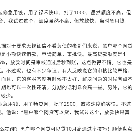
装修急用钱，用了禄禾快申，批了1000，虽然额度不高，但
台，我试过这个，额度虽然不高，但放款快，当时急用钱，
根据对于要求无视征信不看负债的老哥们来说，黑户哪个网贷
的是小额快速借款，申请简单，审批快。最高贷款额度是4
035%，放款时间是审核通过后秒到账，这点做得不错。它也是
还。不过呢，也有不少争议，有人反映说它的审核比较严格，
。而且，它的客服态度有时候不太好，解决问题的时候有点不
分期也可以一次性还清，分期的话利息会高一些。另外，它的
对较少。
业急用钱，用了畅贷网，批了2500，放款速度确实快。不过
。他说：“黑户哪个网贷可以贷，我试过这个，放款快是真
怎么提醒？黑户哪个网贷可以贷10月高通过率技巧！顺便盘点